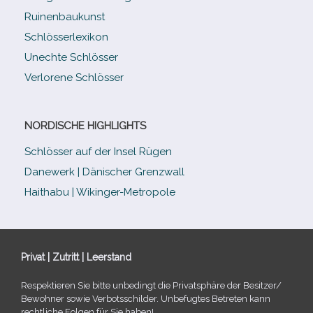
Ruinenbaukunst
Schlösserlexikon
Unechte Schlösser
Verlorene Schlösser
NORDISCHE HIGHLIGHTS
Schlösser auf der Insel Rügen
Danewerk | Dänischer Grenzwall
Haithabu | Wikinger-Metropole
Privat | Zutritt | Leerstand
Respektieren Sie bitte unbe­dingt die Privatsphäre der Besitzer/​
Bewohner sowie Verbotsschilder. Unbefugtes Betreten kann
recht­li­che Folgen für Sie haben!