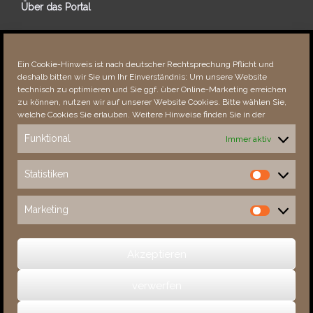
Über das Portal
Über dieses Portal
Neuigkeiten
Ein Cookie-Hinweis ist nach deutscher Rechtsprechung Pflicht und
Vielen Dank!
deshalb bitten wir Sie um Ihr Einverständnis: Um unsere Website
Fehler bemerkt?
technisch zu optimieren und Sie ggf. über Online-Marketing erreichen
zu können, nutzen wir auf unserer Website Cookies. Bitte wählen Sie,
welche Cookies Sie erlauben. Weitere Hinweise finden Sie in der
Funktional
Immer aktiv
Besucher seit 08/​2021
Statistiken
Statistiken
Total
87984
1851590
Today
557
911
Marketing
Marketing
This Week
3031
31995
This Month
4384
133880
Akzeptieren
verwerfen
(c) 2026 Sachsens Schlösser