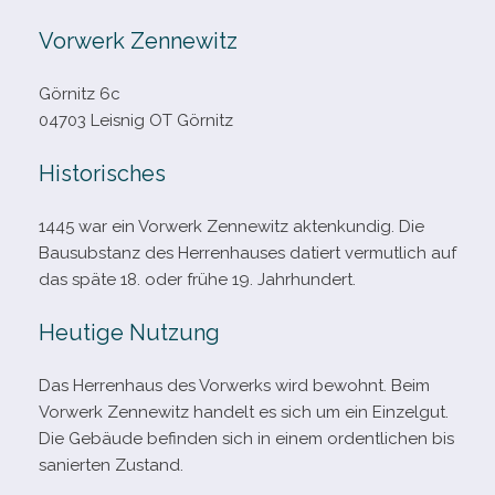
Vorwerk Zennewitz
Görnitz 6c
04703 Leisnig OT Görnitz
Historisches
1445 war ein Vorwerk Zennewitz akten­kun­dig. Die
Bausubstanz des Herrenhauses datiert ver­mut­lich auf
das späte 18. oder frühe 19. Jahrhundert.
Heutige Nutzung
Das Herrenhaus des Vorwerks wird bewohnt. Beim
Vorwerk Zennewitz han­delt es sich um ein Einzelgut.
Die Gebäude befin­den sich in einem ordent­li­chen bis
sanier­ten Zustand.