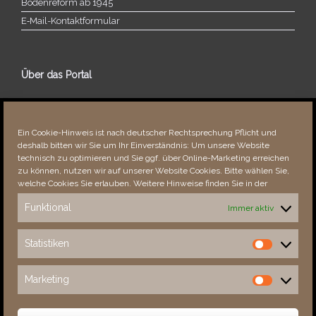
Bodenreform ab 1945
E‑Mail-​​Kontaktformular
Über das Portal
Über dieses Portal
Neuigkeiten
Ein Cookie-Hinweis ist nach deutscher Rechtsprechung Pflicht und
Vielen Dank!
deshalb bitten wir Sie um Ihr Einverständnis: Um unsere Website
Fehler bemerkt?
technisch zu optimieren und Sie ggf. über Online-Marketing erreichen
zu können, nutzen wir auf unserer Website Cookies. Bitte wählen Sie,
welche Cookies Sie erlauben. Weitere Hinweise finden Sie in der
Funktional
Immer aktiv
Besucher seit 08/​2021
Statistiken
Statistiken
Total
88881
1855611
Today
419
653
Marketing
Marketing
This Week
4712
36016
This Month
6065
137901