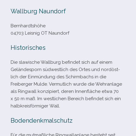
Wallburg Naundorf
Bernhardtshöhe
04703 Leisnig OT Naundorf
Historisches
Die sla­wi­sche Wallburg befin­det sich auf einem
Geländesporn süd­west­lich des Ortes und nord­öst­
lich der Einmündung des Schirmbachs in die
Freiberger Mulde. Vermutlich wurde die Wehranlage
als Ringwall kon­zi­piert, deren Innenfläche etwa 70
x 50 m maß. Im west­li­chen Bereich befin­det sich ein
halb­kreis­för­mi­ger Wall.
Bodendenkmalschutz
Für die mut­maß­li­che Ringwallanlage besteht seit