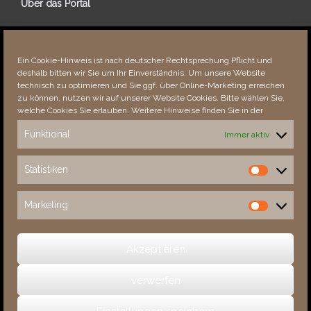
Über das Portal
Über dieses Portal
Neuigkeiten
Ein Cookie-Hinweis ist nach deutscher Rechtsprechung Pflicht und
Vielen Dank!
deshalb bitten wir Sie um Ihr Einverständnis: Um unsere Website
Fehler bemerkt?
technisch zu optimieren und Sie ggf. über Online-Marketing erreichen
zu können, nutzen wir auf unserer Website Cookies. Bitte wählen Sie,
welche Cookies Sie erlauben. Weitere Hinweise finden Sie in der
Funktional
Immer aktiv
Besucher seit 08/​2021
Statistiken
Statistiken
Total
88931
1855747
Today
469
789
Marketing
Marketing
This Week
4762
36152
This Month
6115
138037
Akzeptieren
verwerfen
(c) 2026 Sachsens Schlösser