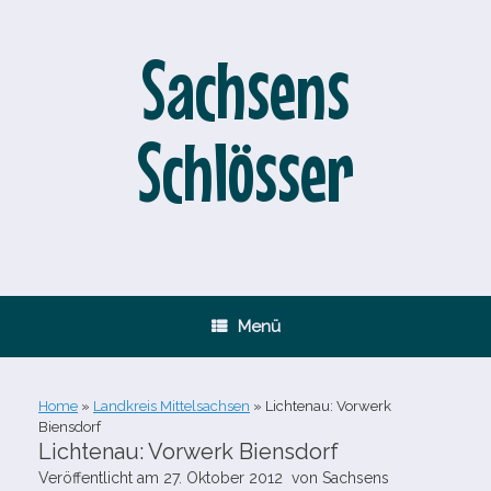
Zum
Inhalt
springen
Sachsens
Schlösser
Menü
Home
»
Landkreis Mittelsachsen
»
Lichtenau: Vorwerk
Biensdorf
Lichtenau: Vorwerk Biensdorf
Veröffentlicht am
27. Oktober 2012
von
Sachsens