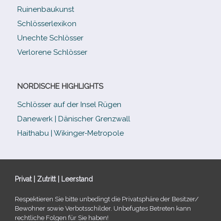
Ruinenbaukunst
Schlösserlexikon
Unechte Schlösser
Verlorene Schlösser
NORDISCHE HIGHLIGHTS
Schlösser auf der Insel Rügen
Danewerk | Dänischer Grenzwall
Haithabu | Wikinger-Metropole
Privat | Zutritt | Leerstand
Respektieren Sie bitte unbe­dingt die Privatsphäre der Besitzer/​
Bewohner sowie Verbotsschilder. Unbefugtes Betreten kann
recht­li­che Folgen für Sie haben!