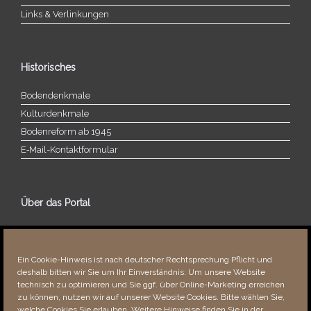
Links & Verlinkungen
Historisches
Bodendenkmale
Kulturdenkmale
Bodenreform ab 1945
E‑Mail-​​Kontaktformular
Über das Portal
Über dieses Portal
Neuigkeiten
Ein Cookie-Hinweis ist nach deutscher Rechtsprechung Pflicht und
Vielen Dank!
deshalb bitten wir Sie um Ihr Einverständnis: Um unsere Website
Fehler bemerkt?
technisch zu optimieren und Sie ggf. über Online-Marketing erreichen
zu können, nutzen wir auf unserer Website Cookies. Bitte wählen Sie,
welche Cookies Sie erlauben. Weitere Hinweise finden Sie in der