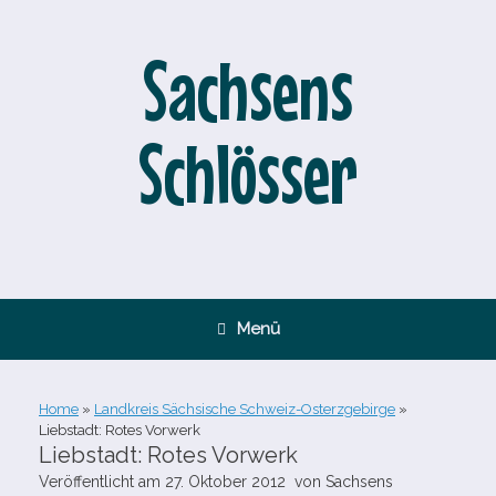
Zum
Inhalt
springen
Sachsens
Schlösser
Menü
Home
»
Landkreis Sächsische Schweiz-Osterzgebirge
»
Liebstadt: Rotes Vorwerk
Liebstadt: Rotes Vorwerk
Veröffentlicht am
27. Oktober 2012
von
Sachsens