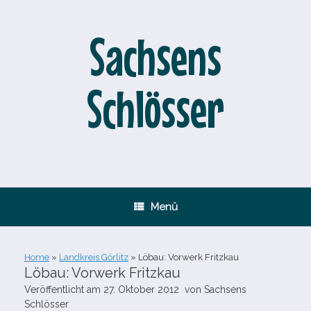
Zum
Inhalt
springen
Sachsens
Schlösser
Menü
Home
»
Landkreis Görlitz
»
Löbau: Vorwerk Fritzkau
Löbau: Vorwerk Fritzkau
Veröffentlicht am
27. Oktober 2012
von
Sachsens
Schlösser