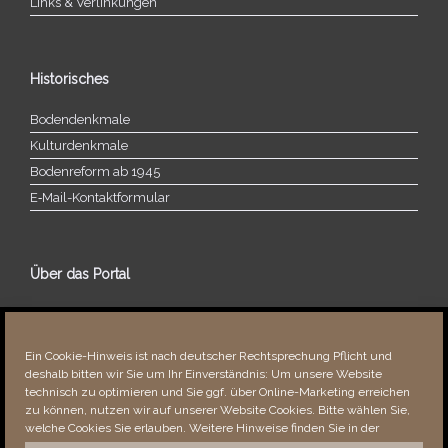
Links & Verlinkungen
Historisches
Bodendenkmale
Kulturdenkmale
Bodenreform ab 1945
E‑Mail-​​Kontaktformular
Über das Portal
Über dieses Portal
Neuigkeiten
Ein Cookie-Hinweis ist nach deutscher Rechtsprechung Pflicht und
Vielen Dank!
deshalb bitten wir Sie um Ihr Einverständnis: Um unsere Website
Fehler bemerkt?
technisch zu optimieren und Sie ggf. über Online-Marketing erreichen
zu können, nutzen wir auf unserer Website Cookies. Bitte wählen Sie,
welche Cookies Sie erlauben. Weitere Hinweise finden Sie in der