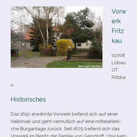
Vorw
erk
Fritz
kau
02708
Löbau
OT
Fritzka
u
Historisches
Das 1650 erwähnte Vorwerk befand sich auf einer
Halbinsel und geht ver­mut­lich auf eine mit­tel­al­ter­li­
che Burganlage zurück. Seit 1679 befand sich das
Vorwerk im Besitz der Familie von Gersdorff. 1794 kam