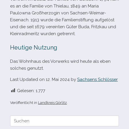
es an die Familie von Thielau, 1849 an Maria
Paulowna Großherzogin von Sachsen-​Weimar-​
Eisenach. 1913 wurde die Familienstiftung auf­ge­löst
und die seit 1679 ver­ein­ten Güter Buda, Fritzkau und
Kleinradmeritz wur­den getrennt.
Heutige Nutzung
Das Wohnhaus des Vorwerks wird heute als eben
sol­ches genutzt.
Last Updated on 12. Mai 2024 by
Sachsens Schlösser
Gelesen:
1.777
Veröffentlicht in
Landkreis Görlitz
.
Suche
nach: