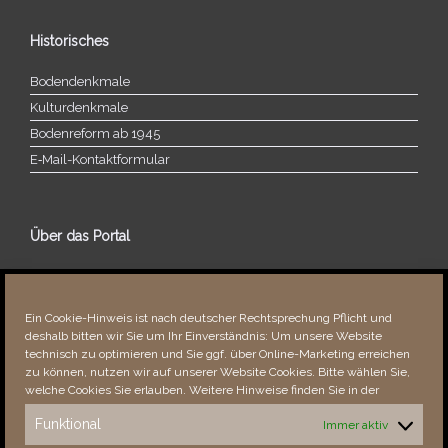
Historisches
Bodendenkmale
Kulturdenkmale
Bodenreform ab 1945
E‑Mail-​​Kontaktformular
Über das Portal
Über dieses Portal
Neuigkeiten
Ein Cookie-Hinweis ist nach deutscher Rechtsprechung Pflicht und
Vielen Dank!
deshalb bitten wir Sie um Ihr Einverständnis: Um unsere Website
Fehler bemerkt?
technisch zu optimieren und Sie ggf. über Online-Marketing erreichen
zu können, nutzen wir auf unserer Website Cookies. Bitte wählen Sie,
welche Cookies Sie erlauben. Weitere Hinweise finden Sie in der
Funktional
Immer aktiv
Besucher seit 08/​2021