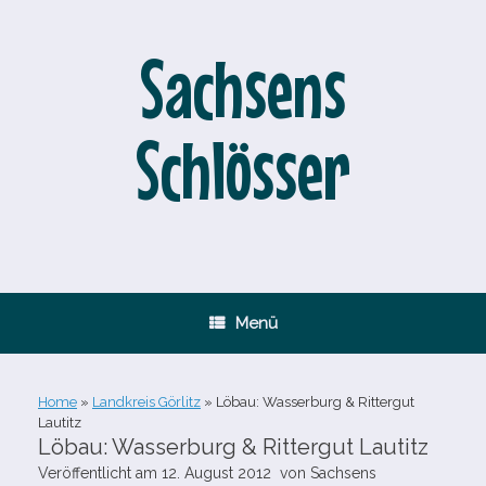
Zum
Inhalt
springen
Sachsens
Schlösser
Menü
Home
»
Landkreis Görlitz
»
Löbau: Wasserburg & Rittergut
Lautitz
Löbau: Wasserburg & Rittergut Lautitz
Veröffentlicht am
12. August 2012
von
Sachsens