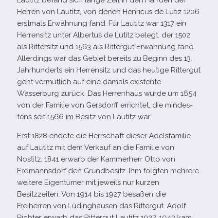
Lautitz befand sich lange Zeit in den Händen der
Herren von Lautitz, von denen Henricus de Lutiz 1206
erst­mals Erwähnung fand. Für Lautitz war 1317 ein
Herrensitz unter Albertus de Lutitz belegt, der 1502
als Rittersitz und 1563 als Rittergut Erwähnung fand.
Allerdings war das Gebiet bereits zu Beginn des 13.
Jahrhunderts ein Herrensitz und das heu­tige Rittergut
geht ver­mut­lich auf eine damals exis­tente
Wasserburg zurück. Das Herrenhaus wurde um 1654
von der Familie von Gersdorff errich­tet, die min­des­
tens seit 1566 im Besitz von Lautitz war.
Erst 1828 endete die Herrschaft die­ser Adelsfamilie
auf Lautitz mit dem Verkauf an die Familie von
Nostitz. 1841 erwarb der Kammerherr Otto von
Erdmannsdorf den Grundbesitz. Ihm folg­ten meh­rere
wei­tere Eigentümer mit jeweils nur kur­zen
Besitzzeiten. Von 1914 bis 1927 besa­ßen die
Freiherren von Lüdinghausen das Rittergut. Adolf
Richter erwarb das Rittergut Lautitz 1927. 1943 kam