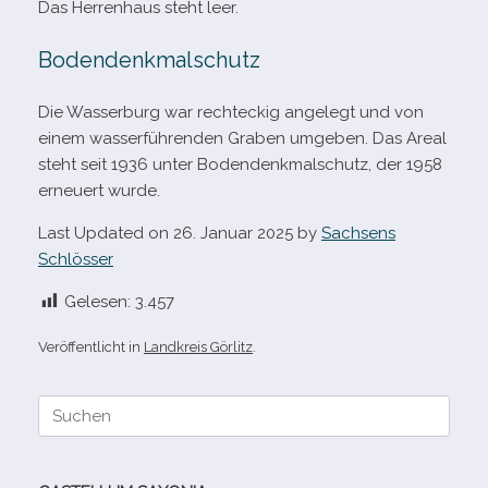
Das Herrenhaus steht leer.
Bodendenkmalschutz
Die Wasserburg war recht­eckig ange­legt und von
einem was­ser­füh­ren­den Graben umge­ben. Das Areal
steht seit 1936 unter Bodendenkmalschutz, der 1958
erneu­ert wurde.
Last Updated on 26. Januar 2025 by
Sachsens
Schlösser
Gelesen:
3.457
Veröffentlicht in
Landkreis Görlitz
.
Suche
nach: