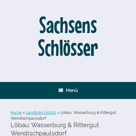
Zum
Inhalt
springen
Sachsens
Schlösser
Menü
Home
»
Landkreis Görlitz
»
Löbau: Wasserburg & Rittergut
Wendischpaulsdorf
Löbau: Wasserburg & Rittergut
Wendischpaulsdorf