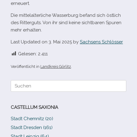
erneuert.
Die mit­tel­al­ter­li­che Wasserburg befand sich öst­lich
des Ritterguts. Von ihr sind keine sicht­ba­ren Spuren
mehr erhalten.
Last Updated on 3. Mai 2025 by
Sachsens Schlösser
Gelesen:
2.411
Veröffentlicht in
Landkreis Görlitz
.
Suche
nach:
CASTELLUM SAXONIA
Stadt Chemnitz (20)
Stadt Dresden (161)
Stadt Leipzig (64)