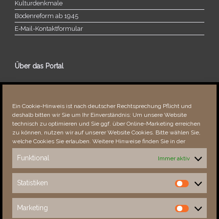
Kulturdenkmale
Bodenreform ab 1945
E‑Mail-​​Kontaktformular
Über das Portal
Über dieses Portal
Neuigkeiten
Ein Cookie-Hinweis ist nach deutscher Rechtsprechung Pflicht und
Vielen Dank!
deshalb bitten wir Sie um Ihr Einverständnis: Um unsere Website
Fehler bemerkt?
technisch zu optimieren und Sie ggf. über Online-Marketing erreichen
zu können, nutzen wir auf unserer Website Cookies. Bitte wählen Sie,
welche Cookies Sie erlauben. Weitere Hinweise finden Sie in der
Funktional
Immer aktiv
Besucher seit 08/​2021
Statistiken
Statistiken
Total
88500
1852905
Today
172
226
Marketing
Marketing
This Week
3547
33310