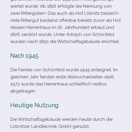
wer­tet wurde. Ab 1816 erfolgte die Nennung von
zwei Rittergütern. Das auch als Hof Löbnitz bezeich­
nete Rittergut bestand offen­bar bereits zuvor als Hof,
des­sen Herrenhaus im 16. Jahrhundert erbaut und
1826 zer­stört wurde. Unter Adolph von Schönfeld
wur­den nach 1850 die Wirtschaftsgebäude errichtet.
Nach 1945
Die Familie von Schönfeld wurde 1945 ent­eig­net. Im
glei­chen Jahr fan­den erste Abbrucharbeiten statt,
1973 wurde das Herrenhaus schließ­lich rest­los
abgetragen.
Heutige Nutzung
Die Wirtschaftsgebäude wer­den heute durch die
Löbnitzer Landtechnik GmbH genutzt.