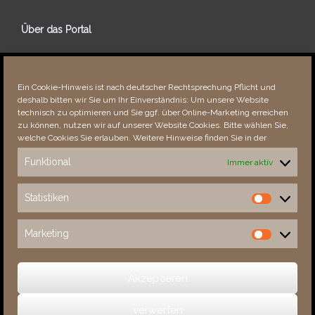
Über das Portal
Über dieses Portal
Neuigkeiten
Ein Cookie-Hinweis ist nach deutscher Rechtsprechung Pflicht und
Vielen Dank!
deshalb bitten wir Sie um Ihr Einverständnis: Um unsere Website
Fehler bemerkt?
technisch zu optimieren und Sie ggf. über Online-Marketing erreichen
zu können, nutzen wir auf unserer Website Cookies. Bitte wählen Sie,
welche Cookies Sie erlauben. Weitere Hinweise finden Sie in der
Funktional
Immer aktiv
Besucher seit 08/​2021
Statistiken
Statistiken
Total
88910
1854982
Today
24
24
Marketing
Marketing
This Week
4317
35387
This Month
5670
137272
Akzeptieren
verwerfen