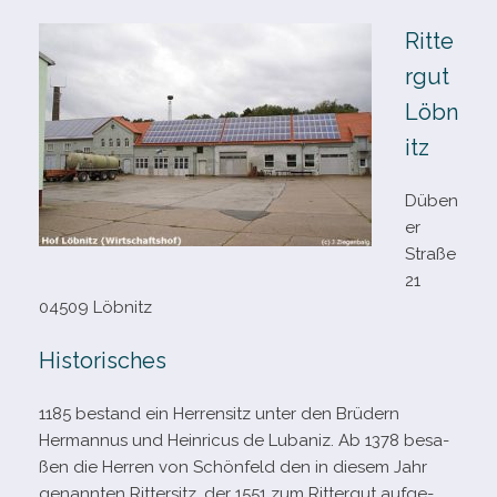
Ritte
rgut
Löbn
itz
Düben
er
Straße
21
04509 Löbnitz
Historisches
1185 bestand ein Herrensitz unter den Brüdern
Hermannus und Heinricus de Lubaniz. Ab 1378 besa­
ßen die Herren von Schönfeld den in die­sem Jahr
genann­ten Rittersitz, der 1551 zum Rittergut auf­ge­