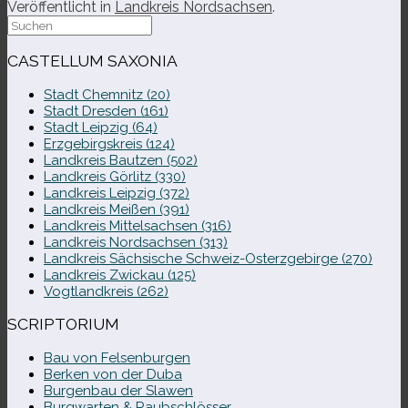
Veröffentlicht in
Landkreis Nordsachsen
.
Suche
nach:
CASTELLUM SAXONIA
Stadt Chemnitz (20)
Stadt Dresden (161)
Stadt Leipzig (64)
Erzgebirgskreis (124)
Landkreis Bautzen (502)
Landkreis Görlitz (330)
Landkreis Leipzig (372)
Landkreis Meißen (391)
Landkreis Mittelsachsen (316)
Landkreis Nordsachsen (313)
Landkreis Sächsische Schweiz-​Osterzgebirge (270)
Landkreis Zwickau (125)
Vogtlandkreis (262)
SCRIPTORIUM
Bau von Felsenburgen
Berken von der Duba
Burgenbau der Slawen
Burgwarten & Raubschlösser