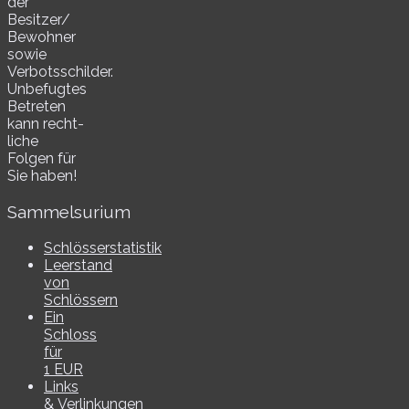
der
Besitzer/​
Bewohner
sowie
Verbotsschilder.
Unbefugtes
Betreten
kann recht­
li­che
Folgen für
Sie haben!
Sammelsurium
Schlösserstatistik
Leerstand
von
Schlössern
Ein
Schloss
für
1 EUR
Links
& Verlinkungen