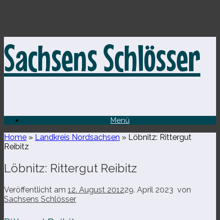
Zum
Sachsens Schlösser
Inhalt
springen
Menü
Home
»
Landkreis Nordsachsen
»
Löbnitz: Rittergut
Reibitz
Löbnitz: Rittergut Reibitz
Veröffentlicht am
12. August 2012
29. April 2023
von
Sachsens Schlösser