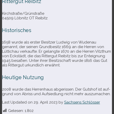
Rittergut Reibitz
Kirchstraße/​Grünstraße
04509 Löbnitz OT Reibitz
Historisches
1658 wurde als ers­ter Besitzer Ludwig von Wudenau
genannt, der sei­nen Grundbesitz 1669 an die Herren von
Lüttichau ver­kaufte. Er gelangte 1670 an die Herren Vitzthum
von Eckstädt, die das Rittergut Reibitz bis zur Enteignung
1945 besa­ßen. Unter ihrer Besitzschaft wurde 1816 das Gut
als Rittergut urkund­lich erwähnt.
Heutige Nutzung
2008 wurde das Herrenhaus abge­ris­sen. Der Gutshof ist auf­
grund von Abriss und Aufsiedlung nicht mehr auszumachen.
Last Updated on 29. April 2023 by
Sachsens Schlösser
Gelesen:
1.802