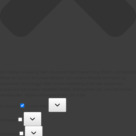
Ein Cookie-Hinweis ist nach deutscher Rechtsprechung Pflicht und deshalb
bitten wir Sie um Ihr Einverständnis: Um unsere Website technisch zu
optimieren und Sie ggf. über Online-Marketing erreichen zu können,
nutzen wir auf unserer Website Cookies. Bitte wählen Sie, welche Cookies
Sie erlauben. Weitere Hinweise finden Sie in der
Funktional
Funktional
Immer aktiv
Vorlieben
Vorlieben
Statistiken
Statistiken