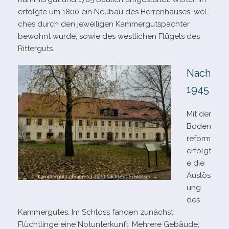
erfolgte um 1800 ein Neubau des Herrenhauses, wel­
ches durch den jewei­li­gen Kammergutspächter
bewohnt wurde, sowie des west­li­chen Flügels des
Ritterguts.
Nach
1945
Mit der
Boden
reform
erfolgt
e die
Auslös
ung
des
Kammergutes. Im Schloss fan­den zunächst
Flüchtlinge eine Notunterkunft. Mehrere Gebäude,