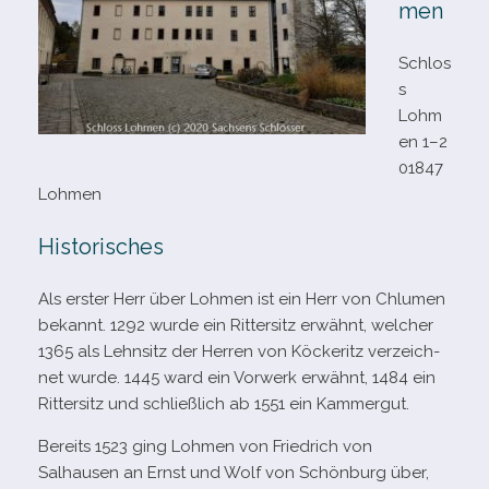
men
Schlos
s
Lohm
en 1–2
01847
Lohmen
Historisches
Als ers­ter Herr über Lohmen ist ein Herr von Chlumen
bekannt. 1292 wurde ein Rittersitz erwähnt, wel­cher
1365 als Lehnsitz der Herren von Köckeritz ver­zeich­
net wurde. 1445 ward ein Vorwerk erwähnt, 1484 ein
Rittersitz und schließ­lich ab 1551 ein Kammergut.
Bereits 1523 ging Lohmen von Friedrich von
Salhausen an Ernst und Wolf von Schönburg über,