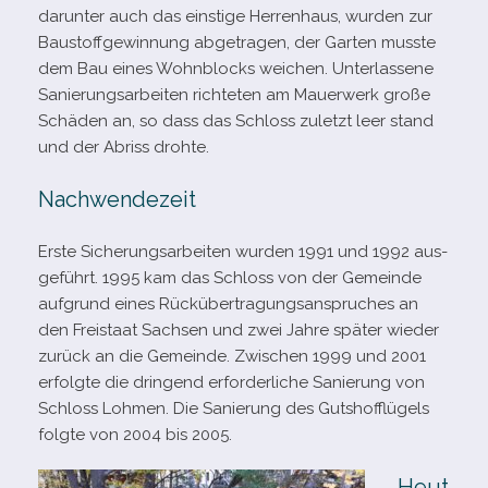
dar­un­ter auch das eins­tige Herrenhaus, wur­den zur
Baustoffgewinnung abge­tra­gen, der Garten musste
dem Bau eines Wohnblocks wei­chen. Unterlassene
Sanierungsarbeiten rich­te­ten am Mauerwerk große
Schäden an, so dass das Schloss zuletzt leer stand
und der Abriss drohte.
Nachwendezeit
Erste Sicherungsarbeiten wur­den 1991 und 1992 aus­
ge­führt. 1995 kam das Schloss von der Gemeinde
auf­grund eines Rückübertragungsanspruches an
den Freistaat Sachsen und zwei Jahre spä­ter wie­der
zurück an die Gemeinde. Zwischen 1999 und 2001
erfolgte die drin­gend erfor­der­li­che Sanierung von
Schloss Lohmen. Die Sanierung des Gutshofflügels
folgte von 2004 bis 2005.
Heut