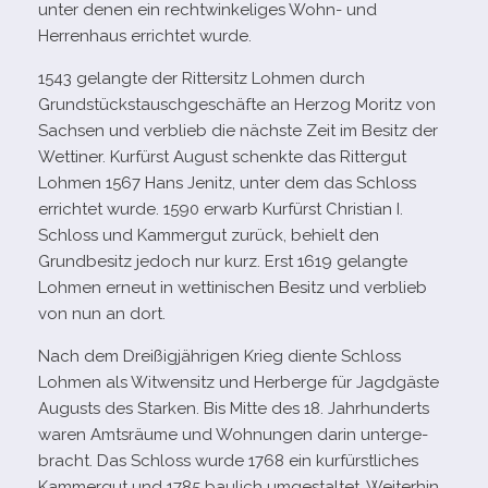
unter denen ein recht­win­ke­li­ges Wohn- und
Herrenhaus errich­tet wurde.
1543 gelangte der Rittersitz Lohmen durch
Grundstückstauschgeschäfte an Herzog Moritz von
Sachsen und ver­blieb die nächste Zeit im Besitz der
Wettiner. Kurfürst August schenkte das Rittergut
Lohmen 1567 Hans Jenitz, unter dem das Schloss
errich­tet wurde. 1590 erwarb Kurfürst Christian I.
Schloss und Kammergut zurück, behielt den
Grundbesitz jedoch nur kurz. Erst 1619 gelangte
Lohmen erneut in wet­ti­ni­schen Besitz und ver­blieb
von nun an dort.
Nach dem Dreißigjährigen Krieg diente Schloss
Lohmen als Witwensitz und Herberge für Jagdgäste
Augusts des Starken. Bis Mitte des 18. Jahrhunderts
waren Amtsräume und Wohnungen darin unter­ge­
bracht. Das Schloss wurde 1768 ein kur­fürst­li­ches
Kammergut und 1785 bau­lich umge­stal­tet. Weiterhin