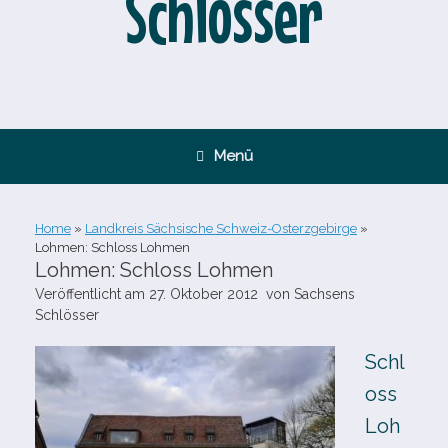
Schlösser
Menü
Home
»
Landkreis Sächsische Schweiz-Osterzgebirge
»
Lohmen: Schloss Lohmen
Lohmen: Schloss Lohmen
Veröffentlicht am
27. Oktober 2012
von
Sachsens
Schlösser
Schl
oss
Loh