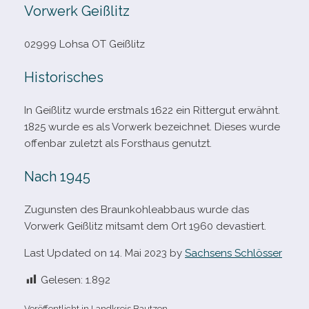
Vorwerk Geißlitz
02999 Lohsa OT Geißlitz
Historisches
In Geißlitz wurde erst­mals 1622 ein Rittergut erwähnt.
1825 wurde es als Vorwerk bezeich­net. Dieses wurde
offen­bar zuletzt als Forsthaus genutzt.
Nach 1945
Zugunsten des Braunkohleabbaus wurde das
Vorwerk Geißlitz mit­samt dem Ort 1960 devastiert.
Last Updated on 14. Mai 2023 by
Sachsens Schlösser
Gelesen:
1.892
Veröffentlicht in
Landkreis Bautzen
.