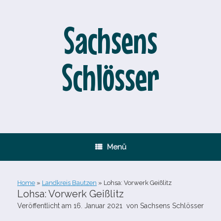
Zum
Inhalt
springen
Sachsens
Schlösser
Menü
Home
»
Landkreis Bautzen
»
Lohsa: Vorwerk Geißlitz
Lohsa: Vorwerk Geißlitz
Veröffentlicht am
16. Januar 2021
von
Sachsens Schlösser