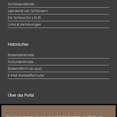
Schlösserstatistik
Leerstand von Schlössern
Ein Schloss für 1 EUR
Links & Verlinkungen
Historisches
Bodendenkmale
Kulturdenkmale
Bodenreform ab 1945
E‑Mail-​​Kontaktformular
Über das Portal
Über dieses Portal
Neuigkeiten
Ein Cookie-Hinweis ist nach deutscher Rechtsprechung Pflicht und