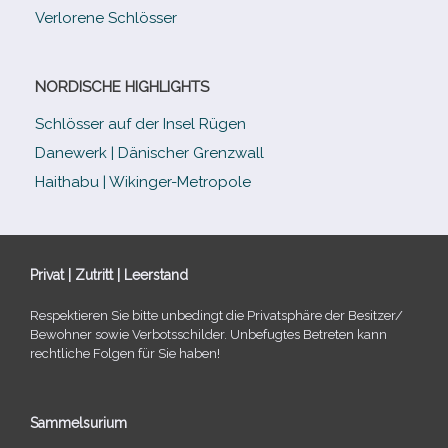
Verlorene Schlösser
NORDISCHE HIGHLIGHTS
Schlösser auf der Insel Rügen
Danewerk | Dänischer Grenzwall
Haithabu | Wikinger-Metropole
Privat | Zutritt | Leerstand
Respektieren Sie bitte unbe­dingt die Privatsphäre der Besitzer/​
Bewohner sowie Verbotsschilder. Unbefugtes Betreten kann
recht­li­che Folgen für Sie haben!
Sammelsurium