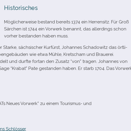
Historisches
Möglicherweise bestand bereits 1374 ein Herrensitz. Für Groß
Särchen ist 1744 ein Vorwerk benannt, das aller­dings schon
vor­her bestan­den haben muss.
 Starke, säch­si­scher Kurfürst, Johannes Schadowitz das ört­li­
ebengebäuden wie etwa Mühle, Kretscham und Brauerei.
elt und durfte fortan den Zusatz “von” tra­gen. Johannes von
 Sage “Krabat” Pate gestan­den haben. Er starb 1704. Das Vorwer
Ts Neues Vorwerk” zu einem Tourismus- und
ns Schlösser