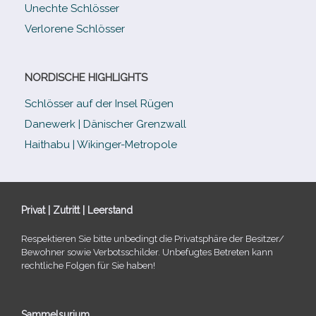
Unechte Schlösser
Verlorene Schlösser
NORDISCHE HIGHLIGHTS
Schlösser auf der Insel Rügen
Danewerk | Dänischer Grenzwall
Haithabu | Wikinger-Metropole
Privat | Zutritt | Leerstand
Respektieren Sie bitte unbe­dingt die Privatsphäre der Besitzer/​
Bewohner sowie Verbotsschilder. Unbefugtes Betreten kann
recht­li­che Folgen für Sie haben!
Sammelsurium