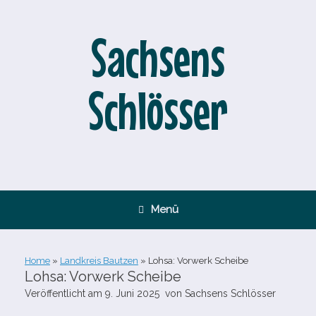
Zum
Inhalt
springen
Sachsens
Schlösser
Menü
Home
»
Landkreis Bautzen
»
Lohsa: Vorwerk Scheibe
Lohsa: Vorwerk Scheibe
Veröffentlicht am
9. Juni 2025
von
Sachsens Schlösser