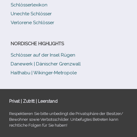
Schlösserlexikon
Unechte Schlösser
Verlorene Schlösser
NORDISCHE HIGHLIGHTS
Schlösser auf der Insel Rügen
Danewerk | Dänischer Grenzwall
Haithabu | Wikinger-Metropole
Privat | Zutritt | Leerstand
Respektieren Sie bitte unbe­dingt die Privatsphäre der Besitzer/​
Bewohner sowie Verbotsschilder. Unbefugtes Betreten kann
recht­li­che Folgen für Sie haben!