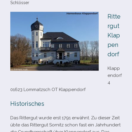
Schlösser
Ritte
rgut
Klap
pen
dorf
Klapp
endorf
4
01623 Lommatzsch OT Klappendorf
Historisches
Das Rittergut wurde erst 1791 erwähnt. Zu die­ser Zeit
übte das Rittergut Sornitz schon fast ein Jahrhundert