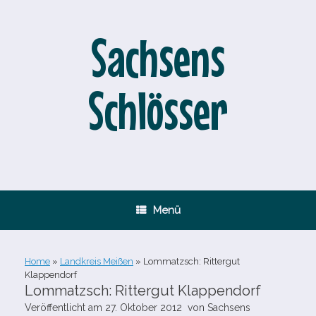
Zum
Inhalt
springen
Sachsens
Schlösser
Menü
Home
»
Landkreis Meißen
»
Lommatzsch: Rittergut
Klappendorf
Lommatzsch: Rittergut Klappendorf
Veröffentlicht am
27. Oktober 2012
von
Sachsens