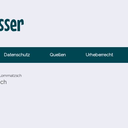
sser
Datenschutz
Quellen
Urheberrecht
 Lommatzsch
sch