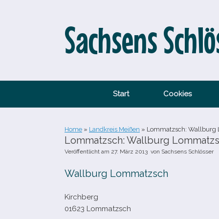
Zum
Inhalt
springen
Sachsens Schlö
Start
Cookies
Home
»
Landkreis Meißen
»
Lommatzsch: Wallburg
Lommatzsch: Wallburg Lommatz
Veröffentlicht am
27. März 2013
von
Sachsens Schlösser
Wallburg Lommatzsch
Kirchberg
01623 Lommatzsch