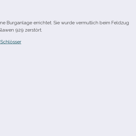
e Burganlage errich­tet. Sie wurde ver­mut­lich beim Feldzug
Slawen 929 zerstört.
Schlösser