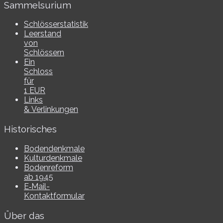
Sammelsurium
Schlösserstatistik
Leerstand
von
Schlössern
Ein
Schloss
für
1 EUR
Links
& Verlinkungen
Historisches
Bodendenkmale
Kulturdenkmale
Bodenreform
ab 1945
E‑Mail-​​
Kontaktformular
Über das