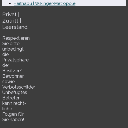
Haithabu | Wikinger-Metropole
Privat |
Zutritt |
Leerstand
Respektieren
Sie bitte
unbe­dingt
die
Privatsphäre
der
Besitzer/​
Bewohner
sowie
Verbotsschilder.
Unbefugtes
Betreten
kann recht­
li­che
Folgen für
Sie haben!