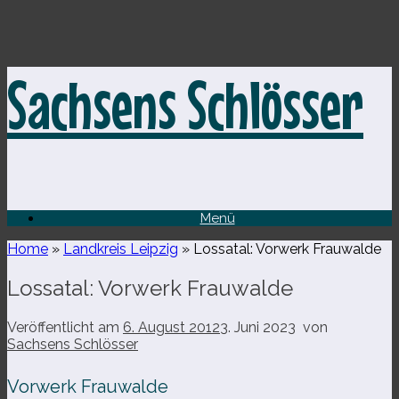
Zum
Sachsens Schlösser
Inhalt
springen
Menü
Home
»
Landkreis Leipzig
»
Lossatal: Vorwerk Frauwalde
Lossatal: Vorwerk Frauwalde
Veröffentlicht am
6. August 2012
3. Juni 2023
von
Sachsens Schlösser
Vorwerk Frauwalde