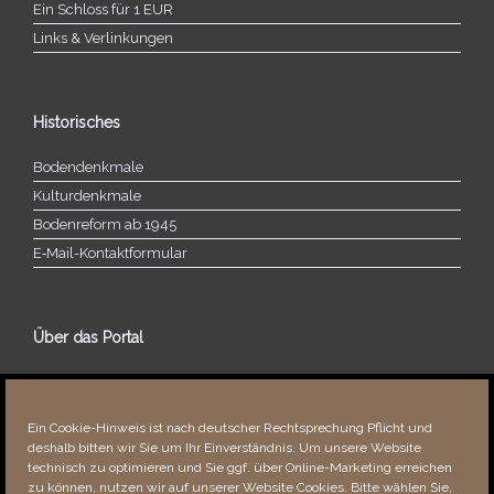
Ein Schloss für 1 EUR
Links & Verlinkungen
Historisches
Bodendenkmale
Kulturdenkmale
Bodenreform ab 1945
E‑Mail-​​Kontaktformular
Über das Portal
Über dieses Portal
Neuigkeiten
Ein Cookie-Hinweis ist nach deutscher Rechtsprechung Pflicht und
Vielen Dank!
deshalb bitten wir Sie um Ihr Einverständnis: Um unsere Website
Fehler bemerkt?
technisch zu optimieren und Sie ggf. über Online-Marketing erreichen
zu können, nutzen wir auf unserer Website Cookies. Bitte wählen Sie,