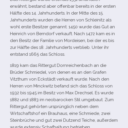
erwähnt, bestand aber offen­bar bereits in der ers­ten
Hälfte des 14. Jahrhunderts. In der Mitte des 15.
Jahrhunderts wur­den die Herren von Schleinitz als
wohl erste Besitzer genannt. 1450 wurde das Gut an
Heinrich von Berndorf ver­kauft. Nach 1472 kam es in
den Besitz der Familie von Mordeisen, bei der es bis
zur Hälfte des 18. Jahrhunderts ver­blieb. Unter ihr
ent­stand 1665 das Schloss.
1819 kam das Rittergut Dornreichenbach an die
Brüder Schmiedel, von denen es an den Grafen
Vitzthum von Eckstädt ver­kauft wurde. Nach den
Herren von Minckwitz befand sich das Schloss von
1932 bis 1945 im Besitz von Max Drechsel. Es wurde
1882 und 1883 im neo­ba­ro­cken Stil umge­baut. Zum
Rittergut gehör­ten ursprüng­lich neben dem
Wirtschaftshof ein Brauhaus, eine Schmiede, zwei
Steinbrüche und gut zwei Dutzend Teiche, außer­dem
wurde exten­siv Schafhaltung betrieben.