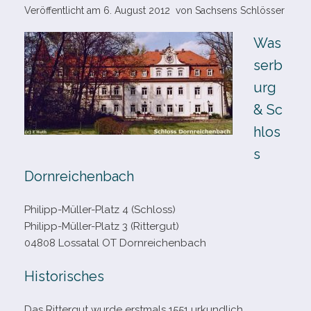
Veröffentlicht am
6. August 2012
von
Sachsens Schlösser
Was
serb
urg
& Sc
hlos
s
Dornreichenbach
Philipp-​Müller-​Platz 4 (Schloss)
Philipp-​Müller-​Platz 3 (Rittergut)
04808 Lossatal OT Dornreichenbach
Historisches
Das Rittergut wurde erst­mals 1551 urkund­lich