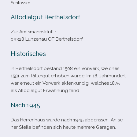
Schlösser
Allodialgut Berthelsdorf
Zur Amtsmannskluft 1
09328 Lunzenau OT Berthelsdorf
Historisches
In Berthelsdorf bestand 1508 ein Vorwerk, wel­ches
1551 zum Rittergut erho­ben wurde. Im 18. Jahrhundert
war erneut ein Vorwerk akten­kun­dig, wel­ches 1875
als Allodialgut Erwähnung fand.
Nach 1945
Das Herrenhaus wurde nach 1945 abge­ris­sen. An sei­
ner Stelle befin­den sich heute meh­rere Garagen.