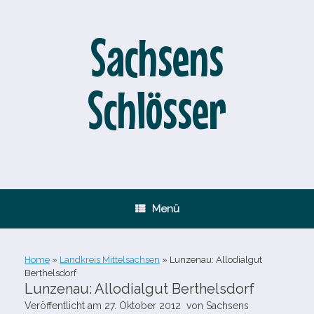
Zum
Inhalt
springen
Sachsens
Schlösser
Menü
Home
»
Landkreis Mittelsachsen
»
Lunzenau: Allodialgut
Berthelsdorf
Lunzenau: Allodialgut Berthelsdorf
Veröffentlicht am
27. Oktober 2012
von
Sachsens