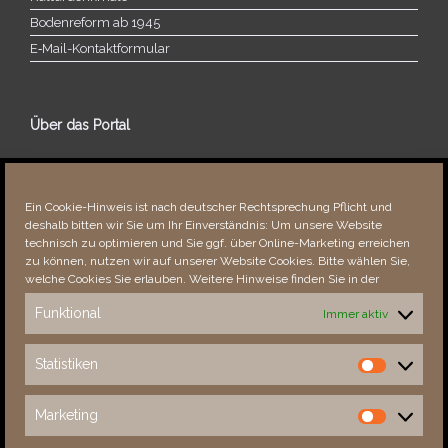
Bodenreform ab 1945
E‑Mail-​​Kontaktformular
Über das Portal
Über dieses Portal
Neuigkeiten
Ein Cookie-Hinweis ist nach deutscher Rechtsprechung Pflicht und
Vielen Dank!
deshalb bitten wir Sie um Ihr Einverständnis: Um unsere Website
Fehler bemerkt?
technisch zu optimieren und Sie ggf. über Online-Marketing erreichen
zu können, nutzen wir auf unserer Website Cookies. Bitte wählen Sie,
welche Cookies Sie erlauben. Weitere Hinweise finden Sie in der
Funktional
Immer aktiv
Besucher seit 08/​2021
Statistiken
Statistiken
Total
88331
1853177
Today
363
498
Marketing
Marketing
This Week
3738
33582