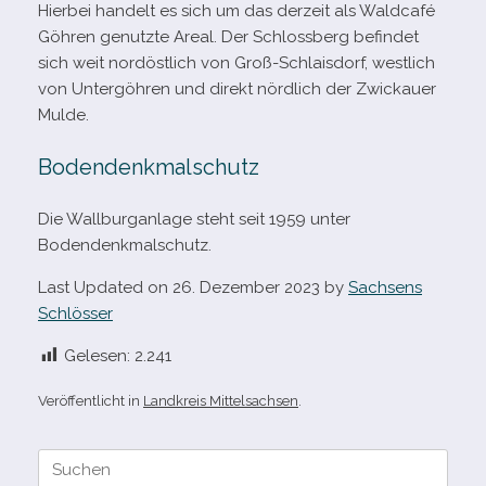
Hierbei han­delt es sich um das der­zeit als Waldcafé
Göhren genutzte Areal. Der Schlossberg befin­det
sich weit nord­öst­lich von Groß-​Schlaisdorf, west­lich
von Untergöhren und direkt nörd­lich der Zwickauer
Mulde.
Bodendenkmalschutz
Die Wallburganlage steht seit 1959 unter
Bodendenkmalschutz.
Last Updated on 26. Dezember 2023 by
Sachsens
Schlösser
Gelesen:
2.241
Veröffentlicht in
Landkreis Mittelsachsen
.
Suche
nach: