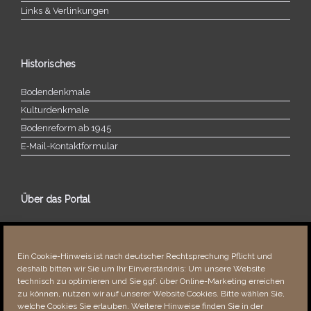
Links & Verlinkungen
Historisches
Bodendenkmale
Kulturdenkmale
Bodenreform ab 1945
E‑Mail-​​Kontaktformular
Über das Portal
Über dieses Portal
Neuigkeiten
Ein Cookie-Hinweis ist nach deutscher Rechtsprechung Pflicht und
Vielen Dank!
deshalb bitten wir Sie um Ihr Einverständnis: Um unsere Website
Fehler bemerkt?
technisch zu optimieren und Sie ggf. über Online-Marketing erreichen
zu können, nutzen wir auf unserer Website Cookies. Bitte wählen Sie,
welche Cookies Sie erlauben. Weitere Hinweise finden Sie in der