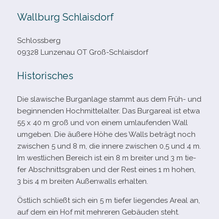
Wallburg Schlaisdorf
Schlossberg
09328 Lunzenau OT Groß-Schlaisdorf
Historisches
Die sla­wi­sche Burganlage stammt aus dem Früh- und
begin­nen­den Hochmittelalter. Das Burgareal ist etwa
55 x 40 m groß und von einem umlau­fen­den Wall
umge­ben. Die äußere Höhe des Walls beträgt noch
zwi­schen 5 und 8 m, die innere zwi­schen 0,5 und 4 m.
Im west­li­chen Bereich ist ein 8 m brei­ter und 3 m tie­
fer Abschnittsgraben und der Rest eines 1 m hohen,
3 bis 4 m brei­ten Außenwalls erhalten.
Östlich schließt sich ein 5 m tie­fer lie­gen­des Areal an,
auf dem ein Hof mit meh­re­ren Gebäuden steht.