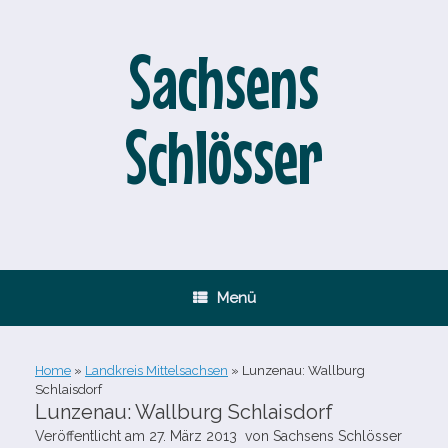
Zum
Inhalt
springen
Sachsens
Schlösser
Menü
Home
»
Landkreis Mittelsachsen
»
Lunzenau: Wallburg
Schlaisdorf
Lunzenau: Wallburg Schlaisdorf
Veröffentlicht am
27. März 2013
von
Sachsens Schlösser