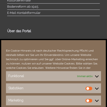
Kulturdenkmale
Bodenreform ab 1945
E‑Mail-​​Kontaktformular
Über das Portal
Über dieses Portal
Neuigkeiten
Ein Cookie-Hinweis ist nach deutscher Rechtsprechung Pflicht und
Vielen Dank!
deshalb bitten wir Sie um Ihr Einverständnis: Um unsere Website
Fehler bemerkt?
technisch zu optimieren und Sie ggf. über Online-Marketing erreichen
zu können, nutzen wir auf unserer Website Cookies. Bitte wählen Sie,
welche Cookies Sie erlauben. Weitere Hinweise finden Sie in der
Funktional
Immer aktiv
Besucher seit 08/​2021
Statistiken
Statistiken
Total
88118
1851895
Today
691
1216
Marketing
Marketing
This Week
3165
32300