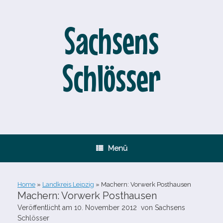
Zum
Inhalt
springen
Sachsens
Schlösser
Menü
Home
»
Landkreis Leipzig
»
Machern: Vorwerk Posthausen
Machern: Vorwerk Posthausen
Veröffentlicht am
10. November 2012
von
Sachsens
Schlösser