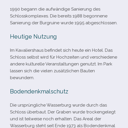
1990 begann die auf­wän­dige Sanierung des
Schlosskomplexes. Die bereits 1988 begon­nene
Sanierung der Burgruine wurde 1995 abgeschlossen.
Heutige Nutzung
Im Kavaliershaus befin­det sich heute ein Hotel. Das
Schloss selbst wird für Hochzeiten und ver­schie­dene
andere kul­tu­relle Veranstaltungen genutzt. Im Park
las­sen sich die vie­len zusätz­li­chen Bauten
bewundern.
Bodendenkmalschutz
Die ursprüng­li­che Wasserburg wurde durch das
Schloss über­baut. Der Graben wurde tro­cken­ge­legt
und ist teil­weise noch erhal­ten. Das Areal der
Wasserburg steht seit Ende 1973 als Bodendenkmal