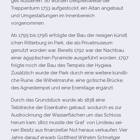
ges Aussehen. So wur­den bei­spiels­weise der
Treppenturm 1733 auf­ge­stockt, ein Altan ange­baut
und Umgestaltungen im Innenbereich
vorgenommen.
Ab 1795 bis 1796 erfolgte der Bau der rie­si­gen künst­l
i­chen Ritterburg im Park, die als Privatmuseum
genutzt wor­den war. Bereits 1792 war der Nachbau
einer ägyp­ti­schen Pyramide aus­ge­führt wor­den. 1797
folgte noch der Bau des Tempels der Hygieia.
Zusätzlich wurde der Park durch eine wei­tere künst­li­
che Ruine, die Wilhelmsruhe, eine goti­sche Brücke,
des Agnestempel und eine Eremitage ergänzt.
Durch das Grundstück wurde ab 1838 eine
Teilstrecke der Eisenbahn gebaut, wodurch es zur
Austrocknung der Wasserflächen um das Schloss
herum kam. 1802 musste der Graf von Lindeau sei­
nen Besitz aus finan­zi­el­ler Not her­aus ver­kau­fen. Vier
Jahre dar­auf erwarb Gottfried Wilhelm Schnetger