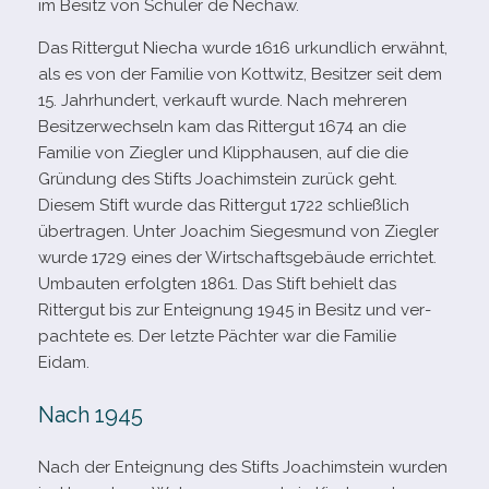
im Besitz von
Schuler de Nechaw.
Das Rittergut Niecha wurde 1616 urkund­lich erwähnt,
als es von der Familie von Kottwitz, Besitzer seit dem
15. Jahrhundert, ver­kauft wurde. Nach meh­re­ren
Besitzerwechseln kam das Rittergut 1674 an die
Familie von Ziegler und Klipphausen, auf die die
Gründung des Stifts Joachimstein zurück geht.
Diesem Stift wurde das Rittergut 1722 schließ­lich
über­tra­gen. Unter Joachim Siegesmund von Ziegler
wurde 1729 eines der Wirtschaftsgebäude errich­tet.
Umbauten erfolg­ten 1861. Das Stift behielt das
Rittergut bis zur Enteignung 1945 in Besitz und ver­
pach­tete es. Der letzte Pächter war die Familie
Eidam.
Nach 1945
Nach der Enteignung des Stifts Joachimstein wur­den