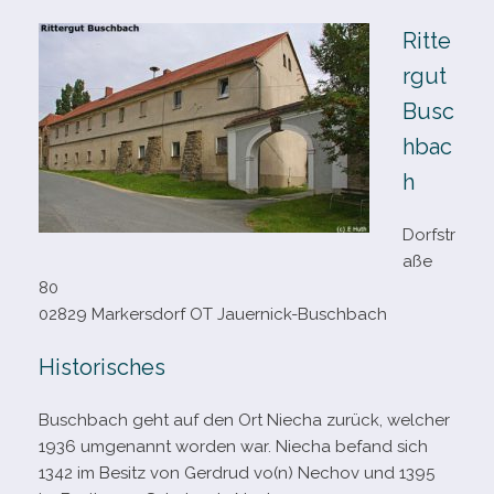
Ritte
rgut
Busc
hbac
h
Dorfstr
aße
80
02829 Markersdorf OT Jauernick-Buschbach
Historisches
Buschbach geht auf den Ort Niecha zurück, wel­cher
1936 umge­nannt wor­den war. Niecha befand sich
1342 im Besitz von Gerdrud vo(n) Nechov und 1395