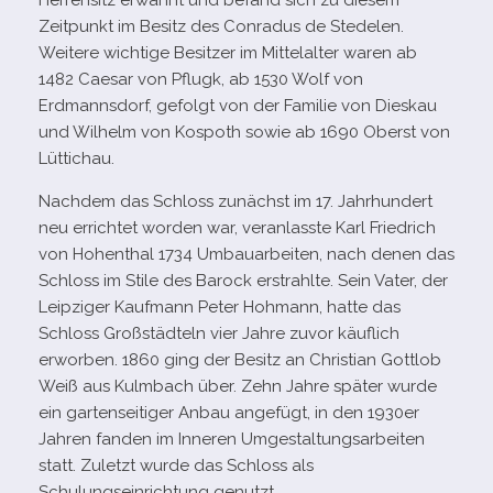
Herrensitz erwähnt und befand sich zu die­sem
Zeitpunkt im Besitz des Conradus de Stedelen.
Weitere wich­tige Besitzer im Mittelalter waren ab
1482 Caesar von Pflugk, ab 1530 Wolf von
Erdmannsdorf, gefolgt von der Familie von Dieskau
und Wilhelm von Kospoth sowie ab 1690 Oberst von
Lüttichau.
Nachdem das Schloss zunächst im 17. Jahrhundert
neu errich­tet wor­den war, ver­an­lasste Karl Friedrich
von Hohenthal 1734 Umbauarbeiten, nach denen das
Schloss im Stile des Barock erstrahlte. Sein Vater, der
Leipziger Kaufmann Peter Hohmann, hatte das
Schloss Großstädteln vier Jahre zuvor käuf­lich
erwor­ben. 1860 ging der Besitz an Christian Gottlob
Weiß aus Kulmbach über. Zehn Jahre spä­ter wurde
ein gar­ten­sei­ti­ger Anbau ange­fügt, in den 1930er
Jahren fan­den im Inneren Umgestaltungsarbeiten
statt. Zuletzt wurde das Schloss als
Schulungseinrichtung genutzt.