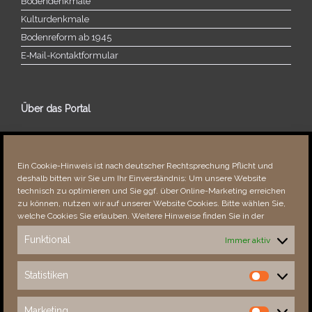
Bodendenkmale
Kulturdenkmale
Bodenreform ab 1945
E‑Mail-​​Kontaktformular
Über das Portal
Über dieses Portal
Neuigkeiten
Ein Cookie-Hinweis ist nach deutscher Rechtsprechung Pflicht und
Vielen Dank!
deshalb bitten wir Sie um Ihr Einverständnis: Um unsere Website
Fehler bemerkt?
technisch zu optimieren und Sie ggf. über Online-Marketing erreichen
zu können, nutzen wir auf unserer Website Cookies. Bitte wählen Sie,
welche Cookies Sie erlauben. Weitere Hinweise finden Sie in der
Funktional
Immer aktiv
Besucher seit 08/​2021
Statistiken
Statistiken
Total
88710
1855286
Today
248
328
Marketing