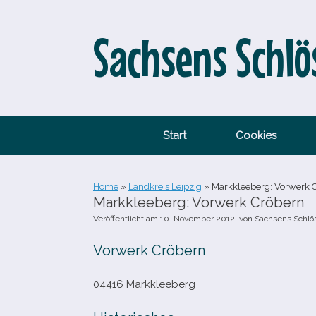
Zum
Inhalt
springen
Sachsens Schlö
Start
Cookies
Home
»
Landkreis Leipzig
»
Markkleeberg: Vorwerk 
Markkleeberg: Vorwerk Cröbern
Veröffentlicht am
10. November 2012
von
Sachsens Schlö
Vorwerk Cröbern
04416 Markkleeberg