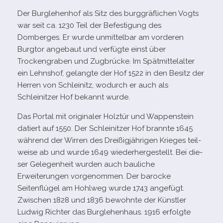
Der Burglehenhof als Sitz des burg­gräf­li­chen Vogts
war seit ca. 1230 Teil der Befestigung des
Domberges. Er wurde unmit­tel­bar am vor­de­ren
Burgtor ange­baut und ver­fügte einst über
Trockengraben und Zugbrücke. Im Spätmittelalter
ein Lehnshof, gelangte der Hof 1522 in den Besitz der
Herren von Schleinitz, wodurch er auch als
Schleinitzer Hof bekannt wurde.
Das Portal mit ori­gi­na­ler Holztür und Wappenstein
datiert auf 1550. Der Schleinitzer Hof brannte 1645
wäh­rend der Wirren des Dreißigjährigen Krieges teil­
weise ab und wurde 1649 wie­der­her­ge­stellt. Bei die­
ser Gelegenheit wur­den auch bau­li­che
Erweiterungen vor­ge­nom­men. Der baro­cke
Seitenflügel am Hohlweg wurde 1743 ange­fügt.
Zwischen 1828 und 1836 bewohnte der Künstler
Ludwig Richter das Burglehenhaus. 1916 erfolgte