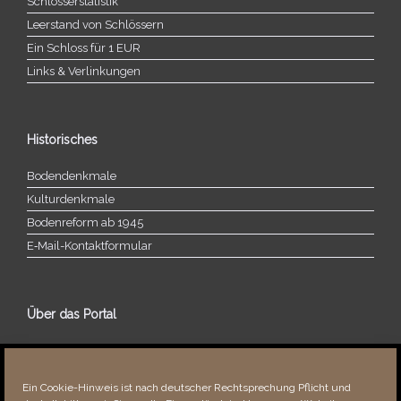
Schlösserstatistik
Leerstand von Schlössern
Ein Schloss für 1 EUR
Links & Verlinkungen
Historisches
Bodendenkmale
Kulturdenkmale
Bodenreform ab 1945
E‑Mail-​​Kontaktformular
Über das Portal
Über dieses Portal
Neuigkeiten
Ein Cookie-Hinweis ist nach deutscher Rechtsprechung Pflicht und
Vielen Dank!