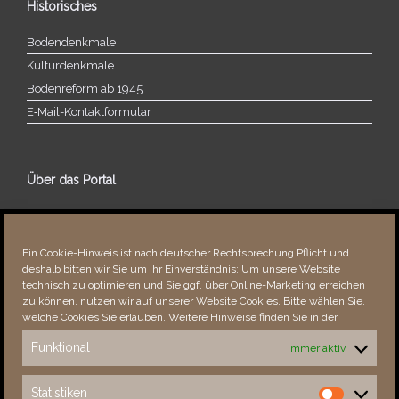
Historisches
Bodendenkmale
Kulturdenkmale
Bodenreform ab 1945
E‑Mail-​​Kontaktformular
Über das Portal
Über dieses Portal
Neuigkeiten
Ein Cookie-Hinweis ist nach deutscher Rechtsprechung Pflicht und
Vielen Dank!
deshalb bitten wir Sie um Ihr Einverständnis: Um unsere Website
Fehler bemerkt?
technisch zu optimieren und Sie ggf. über Online-Marketing erreichen
zu können, nutzen wir auf unserer Website Cookies. Bitte wählen Sie,
welche Cookies Sie erlauben. Weitere Hinweise finden Sie in der
Funktional
Immer aktiv
Besucher seit 08/​2021
Statistiken