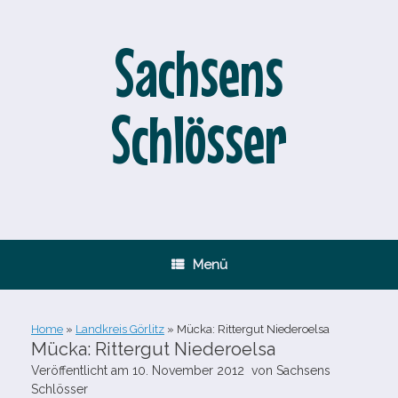
Zum
Inhalt
springen
Sachsens
Schlösser
Menü
Home
»
Landkreis Görlitz
»
Mücka: Rittergut Niederoelsa
Mücka: Rittergut Niederoelsa
Veröffentlicht am
10. November 2012
von
Sachsens
Schlösser