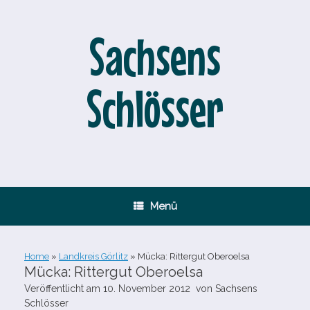
Zum
Inhalt
springen
Sachsens
Schlösser
Menü
Home
»
Landkreis Görlitz
»
Mücka: Rittergut Oberoelsa
Mücka: Rittergut Oberoelsa
Veröffentlicht am
10. November 2012
von
Sachsens
Schlösser