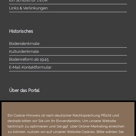
Ein Schloss für 1 EUR
Links & Verlinkungen
Historisches
Bodendenkmale
Kulturdenkmale
Bodenreform ab 1945
E‑Mail-​​Kontaktformular
Über das Portal
Über dieses Portal
Neuigkeiten
Ein Cookie-Hinweis ist nach deutscher Rechtsprechung Pflicht und
Vielen Dank!
deshalb bitten wir Sie um Ihr Einverständnis: Um unsere Website
Fehler bemerkt?
technisch zu optimieren und Sie ggf. über Online-Marketing erreichen
zu können, nutzen wir auf unserer Website Cookies. Bitte wählen Sie,