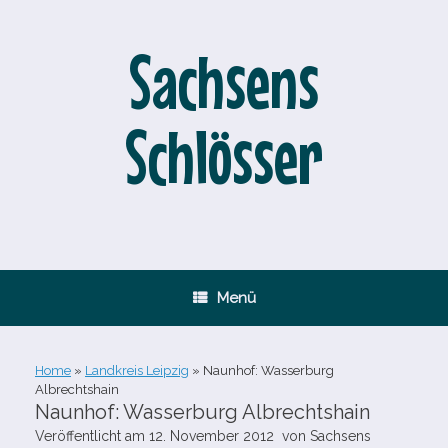
Zum
Inhalt
springen
Sachsens
Schlösser
Menü
Home
»
Landkreis Leipzig
»
Naunhof: Wasserburg
Albrechtshain
Naunhof: Wasserburg Albrechtshain
Veröffentlicht am
12. November 2012
von
Sachsens