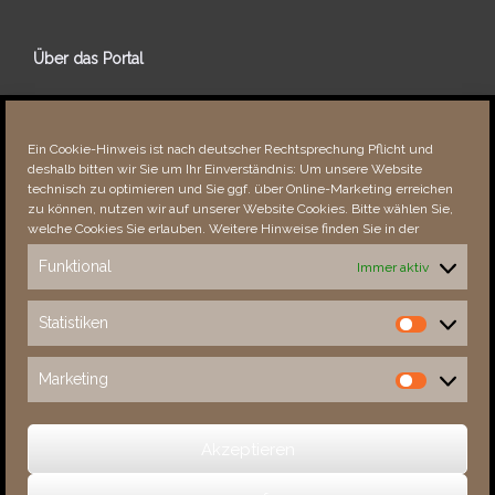
Über das Portal
Über dieses Portal
Neuigkeiten
Ein Cookie-Hinweis ist nach deutscher Rechtsprechung Pflicht und
Vielen Dank!
deshalb bitten wir Sie um Ihr Einverständnis: Um unsere Website
Fehler bemerkt?
technisch zu optimieren und Sie ggf. über Online-Marketing erreichen
zu können, nutzen wir auf unserer Website Cookies. Bitte wählen Sie,
welche Cookies Sie erlauben. Weitere Hinweise finden Sie in der
Funktional
Immer aktiv
Besucher seit 08/​2021
Statistiken
Statistiken
Total
87784
1850579
Today
612
998
Marketing
Marketing
This Week
2426
30984
This Month
3779
132869
Akzeptieren