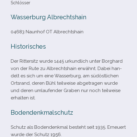
Schlösser
Wasserburg Albrechtshain
04683 Naunhof OT Albrechtshain
Historisches
Der Rittersitz wurde 1445 urkund­lich unter Borghard
von der Rute zu Albrechtshain erwähnt. Dabei han­
delt es sich um eine Wasserburg, am süd­öst­li­chen
Ortsrand, deren Bühl teil­weise abge­tra­gen wurde
und deren umlau­fen­der Graben nur noch teil­weise
erhal­ten ist.
Bodendenkmalschutz
Schutz als Bodendenkmal besteht seit 1935. Erneuert
wurde der Schutz 1956.