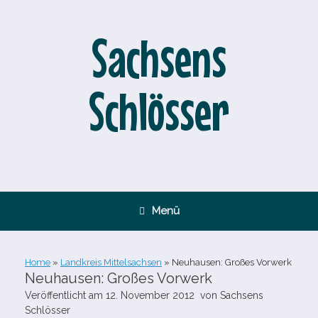
Zum
Inhalt
springen
Sachsens
Schlösser
Menü
Home
»
Landkreis Mittelsachsen
»
Neuhausen: Großes Vorwerk
Neuhausen: Großes Vorwerk
Veröffentlicht am
12. November 2012
von
Sachsens
Schlösser