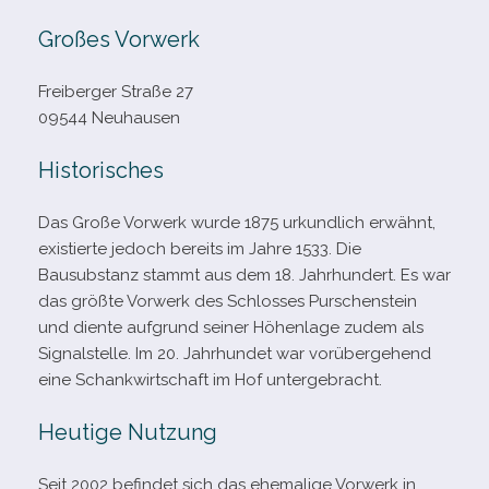
Großes Vorwerk
Freiberger Straße 27
09544 Neuhausen
Historisches
Das Große Vorwerk wurde 1875 urkund­lich erwähnt,
exis­tierte jedoch bereits im Jahre 1533. Die
Bausubstanz stammt aus dem 18. Jahrhundert. Es war
das größte Vorwerk des Schlosses Purschenstein
und diente auf­grund sei­ner Höhenlage zudem als
Signalstelle. Im 20. Jahrhundet war vor­über­ge­hend
eine Schankwirtschaft im Hof untergebracht.
Heutige Nutzung
Seit 2002 befin­det sich das ehe­ma­lige Vorwerk in