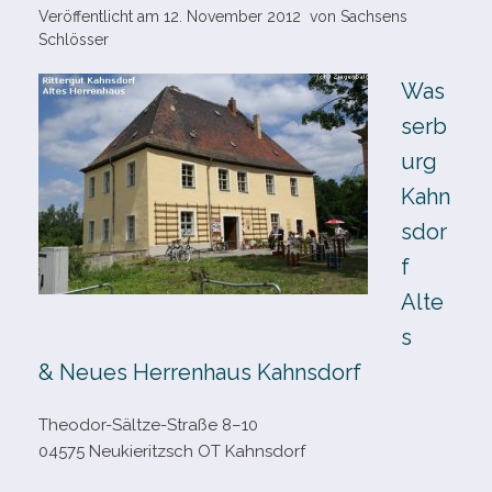
Veröffentlicht am
12. November 2012
von
Sachsens
Schlösser
Was
serb
urg
Kahn
sdor
f
Alte
s
& Neues Herrenhaus Kahnsdorf
Theodor-​Sältze-​Straße 8–10
04575 Neukieritzsch OT Kahnsdorf