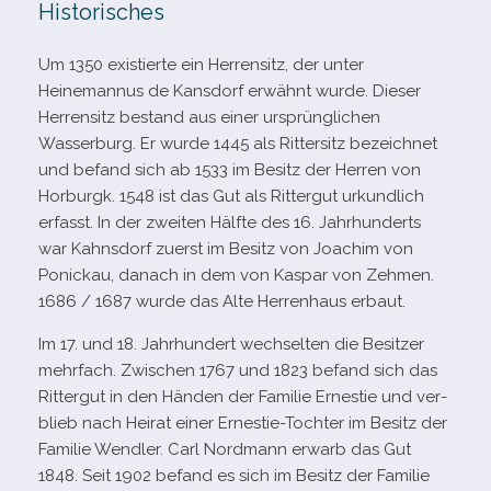
Historisches
Um 1350 exis­tierte ein Herrensitz, der unter
Heinemannus de Kansdorf erwähnt wurde. Dieser
Herrensitz bestand aus einer ursprüng­li­chen
Wasserburg. Er wurde 1445 als Rittersitz bezeich­net
und befand sich ab 1533 im Besitz der Herren von
Horburgk. 1548 ist das Gut als Rittergut urkund­lich
erfasst. In der zwei­ten Hälfte des 16. Jahrhunderts
war Kahnsdorf zuerst im Besitz von Joachim von
Ponickau, danach in dem von Kaspar von Zehmen.
1686 /​ 1687 wurde das Alte Herrenhaus erbaut.
Im 17. und 18. Jahrhundert wech­sel­ten die Besitzer
mehr­fach. Zwischen 1767 und 1823 befand sich das
Rittergut in den Händen der Familie Ernestie und ver­
blieb nach Heirat einer Ernestie-​Tochter im Besitz der
Familie Wendler. Carl Nordmann erwarb das Gut
1848. Seit 1902 befand es sich im Besitz der Familie