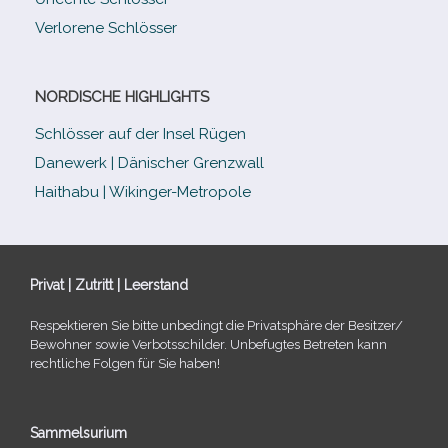
Verlorene Schlösser
NORDISCHE HIGHLIGHTS
Schlösser auf der Insel Rügen
Danewerk | Dänischer Grenzwall
Haithabu | Wikinger-Metropole
Privat | Zutritt | Leerstand
Respektieren Sie bitte unbe­dingt die Privatsphäre der Besitzer/​
Bewohner sowie Verbotsschilder. Unbefugtes Betreten kann
recht­li­che Folgen für Sie haben!
Sammelsurium