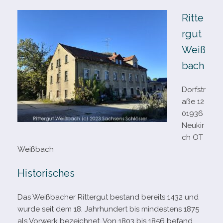
Ritte
rgut
Weiß
bach
Dorfstr
aße 12
01936
Neukir
ch OT
Weißbach
Historisches
Das Weißbacher Rittergut bestand bereits 1432 und
wurde seit dem 18. Jahrhundert bis min­des­tens 1875
als Vorwerk bezeich­net. Von 1803 bis 1856 befand