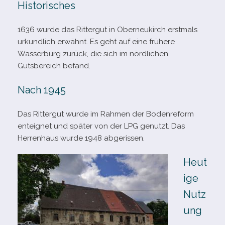
Historisches
1636 wurde das Rittergut in Oberneukirch erst­mals
urkund­lich erwähnt. Es geht auf eine frü­here
Wasserburg zurück, die sich im nörd­li­chen
Gutsbereich befand.
Nach 1945
Das Rittergut wurde im Rahmen der Bodenreform
ent­eig­net und spä­ter von der LPG genutzt. Das
Herrenhaus wurde 1948 abgerissen.
Heut
ige
Nutz
ung