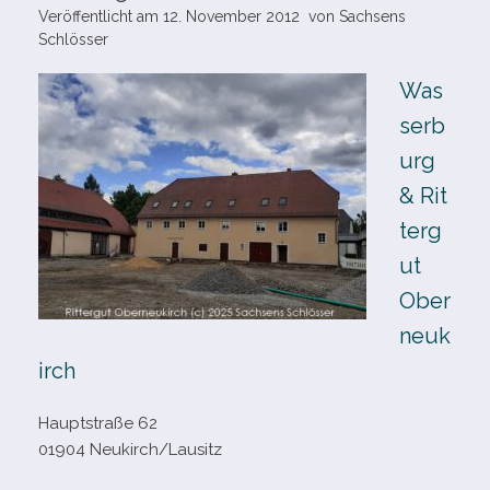
Veröffentlicht am
12. November 2012
von
Sachsens
Schlösser
Was
serb
urg
& Rit
terg
ut
Ober
neuk
irch
Hauptstraße 62
01904 Neukirch/​Lausitz