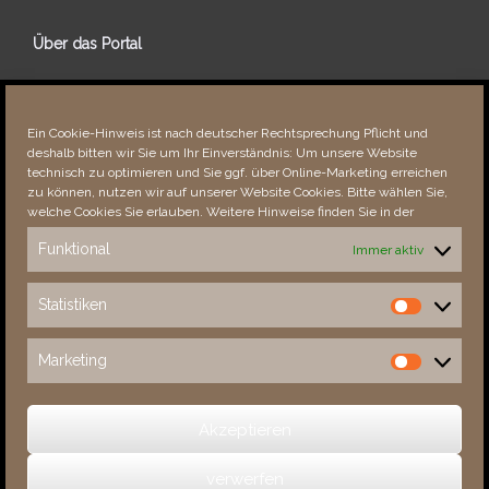
Über das Portal
Über dieses Portal
Neuigkeiten
Ein Cookie-Hinweis ist nach deutscher Rechtsprechung Pflicht und
Vielen Dank!
deshalb bitten wir Sie um Ihr Einverständnis: Um unsere Website
Fehler bemerkt?
technisch zu optimieren und Sie ggf. über Online-Marketing erreichen
zu können, nutzen wir auf unserer Website Cookies. Bitte wählen Sie,
welche Cookies Sie erlauben. Weitere Hinweise finden Sie in der
Funktional
Immer aktiv
Besucher seit 08/​2021
Statistiken
Statistiken
Total
87727
1849735
Today
144
154
Marketing
Marketing
This Week
1958
30140
This Month
3311
132025
Akzeptieren
verwerfen