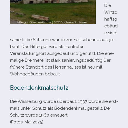
Die
Wirtsc
haftsg
ebäud
e sind
saniert, die Scheune wurde zur Festscheune aus­ge­
baut. Das Rittergut wird als zen­tra­ler
Veranstaltungsort aus­ge­baut und genutzt. Die ehe­
ma­lige Brennerei ist stark sanierungsbedürftig.Der
frü­here Standort des Herrenhauses ist neu mit
Wohngebäuden bebaut.
Bodendenkmalschutz
Die Wasserburg wurde über­baut. 1937 wurde sie erst­
mals unter Schutz als Bodendenkmal gestellt. Der
Schutz wurde 1960 erneuert.
(Fotos: Mai 2025)