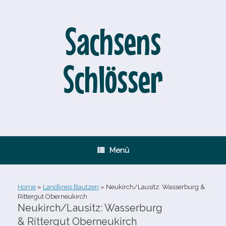
Zum
Inhalt
springen
Sachsens
Schlösser
Menü
Home
»
Landkreis Bautzen
»
Neukirch/​Lausitz: Wasserburg &
Rittergut Oberneukirch
Neukirch/​Lausitz: Wasserburg
& Rittergut Oberneukirch