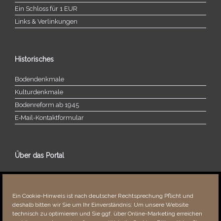
Ein Schloss für 1 EUR
Links & Verlinkungen
Historisches
Bodendenkmale
Kulturdenkmale
Bodenreform ab 1945
E‑Mail-​​Kontaktformular
Über das Portal
Über dieses Portal
Neuigkeiten
Ein Cookie-Hinweis ist nach deutscher Rechtsprechung Pflicht und
Vielen Dank!
deshalb bitten wir Sie um Ihr Einverständnis: Um unsere Website
Fehler bemerkt?
technisch zu optimieren und Sie ggf. über Online-Marketing erreichen