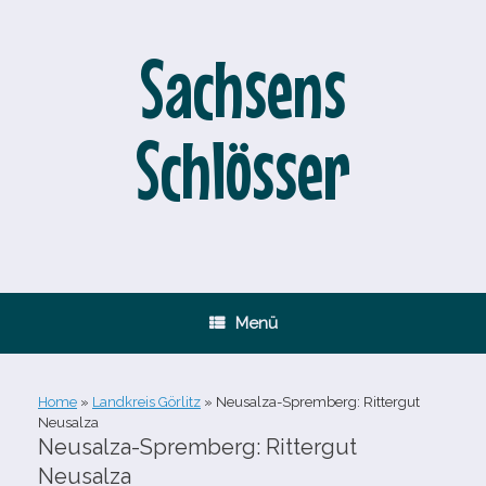
Zum
Inhalt
springen
Sachsens
Schlösser
Menü
Home
»
Landkreis Görlitz
»
Neusalza-​Spremberg: Rittergut
Neusalza
Neusalza-​Spremberg: Rittergut
Neusalza