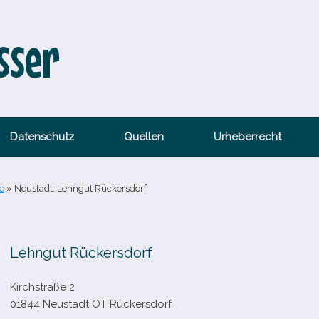
sser
Datenschutz
Quellen
Urheberrecht
e
»
Neustadt: Lehngut Rückersdorf
Lehngut Rückersdorf
Kirchstraße 2
01844 Neustadt OT Rückersdorf