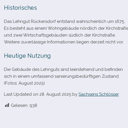
Historisches
Das Lehngut Rückersdorf ent­stand wahr­schein­lich um 1675.
Es besteht aus einem Wohngebäude nörd­lich der Kirchstraß
und zwei Wirtschaftsgebäuden süd­lich der Kirchstraße.
Weitere zuver­läs­sige Informationen lie­gen der­zeit nicht vor.
Heutige Nutzung
Die Gebäude des Lehnguts sind leer­ste­hend und befin­den
sich in einem umfas­send sanie­rungs­be­dürf­ti­gen Zustand.
(Fotos: August 2025)
Last Updated on 28. August 2025 by
Sachsens Schlösser
Gelesen:
938