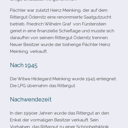
Pächter war zuletzt Heinz Meinking, der auf dem
Rittergut Ödernitz eine renom­mierte Saatgutzucht
betrieb. Friedrich Wilhelm Graf von Fürstenstein
geriet in eine finan­zi­elle Schieflage und musste sich
dar­auf­hin von sei­nem Rittergut Ödernitz tren­nen.
Neuer Besitzer wurde der bis­he­rige Pächter Heinz
Meinking. verkauft.
Nach 1945
Die Witwe Hildegard Meinking wurde 1945 ent­eig­net.
Die LPG über­nahm das Rittergut.
Nachwendezeit
In den 1990er Jahren wurde das Rittergut an den
Enkel der vor­ma­li­gen Besitzer ver­kauft. Sein
Vorhaben, das Rittergut zu einer Schönheitsklinik