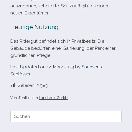
aus­zu­bauen, schei­terte. Seit 2008 gibt es einen
neuen Eigentümer.
Heutige Nutzung
Das Rittergut befin­det sich in Privatbesitz. Die
Gebäude bedür­fen einer Sanierung, der Park einer
gründ­li­chen Pflege.
Last Updated on 12. März 2023 by
Sachsens
Schlösser
Gelesen:
2.983
Veröffentlicht in
Landkreis Görlitz
.
Suche
nach: