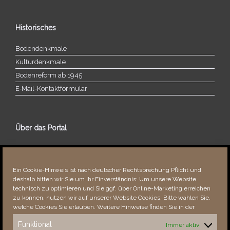
Historisches
Bodendenkmale
Kulturdenkmale
Bodenreform ab 1945
E‑Mail-​​Kontaktformular
Über das Portal
Über dieses Portal
Neuigkeiten
Ein Cookie-Hinweis ist nach deutscher Rechtsprechung Pflicht und
Vielen Dank!
deshalb bitten wir Sie um Ihr Einverständnis: Um unsere Website
Fehler bemerkt?
technisch zu optimieren und Sie ggf. über Online-Marketing erreichen
zu können, nutzen wir auf unserer Website Cookies. Bitte wählen Sie,
welche Cookies Sie erlauben. Weitere Hinweise finden Sie in der
Funktional
Immer aktiv
Besucher seit 08/​2021