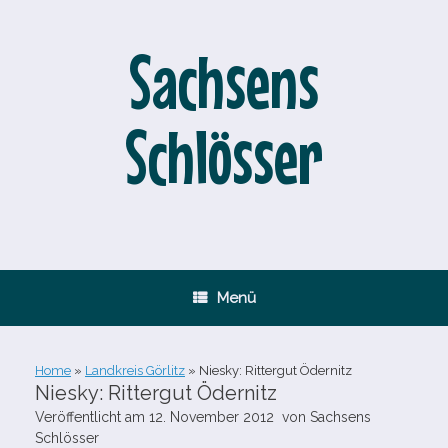
Zum
Inhalt
springen
Sachsens
Schlösser
Menü
Home
»
Landkreis Görlitz
»
Niesky: Rittergut Ödernitz
Niesky: Rittergut Ödernitz
Veröffentlicht am
12. November 2012
von
Sachsens
Schlösser