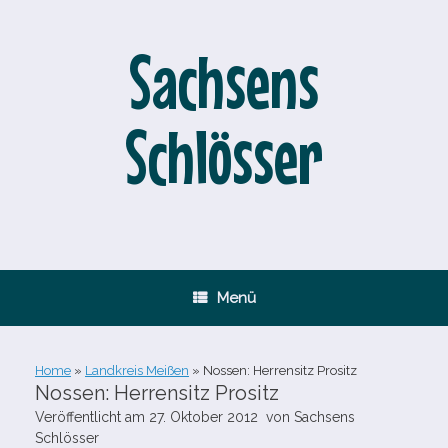
Zum
Inhalt
springen
Sachsens
Schlösser
Menü
Home
»
Landkreis Meißen
»
Nossen: Herrensitz Prositz
Nossen: Herrensitz Prositz
Veröffentlicht am
27. Oktober 2012
von
Sachsens
Schlösser