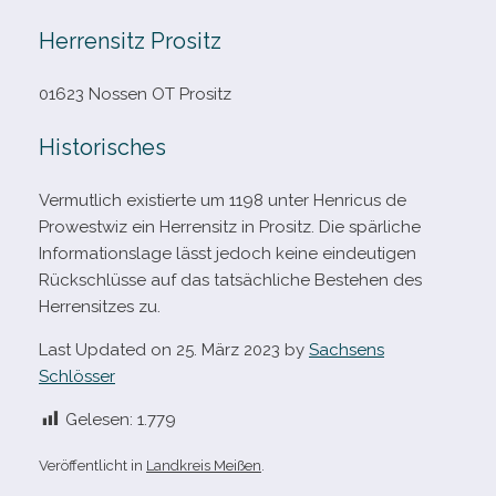
Herrensitz Prositz
01623 Nossen OT Prositz
Historisches
Vermutlich exis­tierte um 1198 unter
Henricus de
Prowestwiz ein Herrensitz in Prositz. Die spär­li­che
Informationslage lässt jedoch keine ein­deu­ti­gen
Rückschlüsse auf das tat­säch­li­che Bestehen des
Herrensitzes zu.
Last Updated on 25. März 2023 by
Sachsens
Schlösser
Gelesen:
1.779
Veröffentlicht in
Landkreis Meißen
.