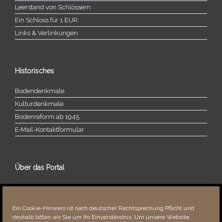
Leerstand von Schlössern
Ein Schloss für 1 EUR
Links & Verlinkungen
Historisches
Bodendenkmale
Kulturdenkmale
Bodenreform ab 1945
E‑Mail-​​Kontaktformular
Über das Portal
Über dieses Portal
Neuigkeiten
Ein Cookie-Hinweis ist nach deutscher Rechtsprechung Pflicht und
Vielen Dank!
deshalb bitten wir Sie um Ihr Einverständnis: Um unsere Website