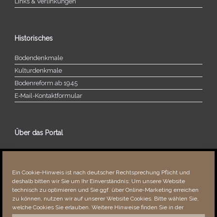
Links & Verlinkungen
Historisches
Bodendenkmale
Kulturdenkmale
Bodenreform ab 1945
E‑Mail-​​Kontaktformular
Über das Portal
Über dieses Portal
Neuigkeiten
Ein Cookie-Hinweis ist nach deutscher Rechtsprechung Pflicht und
Vielen Dank!
deshalb bitten wir Sie um Ihr Einverständnis: Um unsere Website
Fehler bemerkt?
technisch zu optimieren und Sie ggf. über Online-Marketing erreichen
zu können, nutzen wir auf unserer Website Cookies. Bitte wählen Sie,
welche Cookies Sie erlauben. Weitere Hinweise finden Sie in der