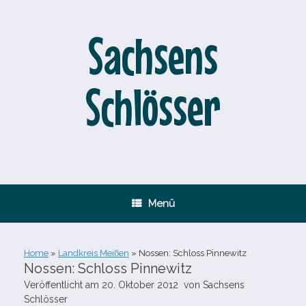
Zum
Inhalt
springen
Sachsens
Schlösser
Menü
Home
»
Landkreis Meißen
»
Nossen: Schloss Pinnewitz
Nossen: Schloss Pinnewitz
Veröffentlicht am
20. Oktober 2012
von
Sachsens
Schlösser