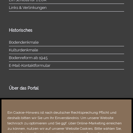
Links & Verlinkungen
Historisches
Bodendenkmale
Kulturdenkmale
Bodenreform ab 1945
E‑Mail-​​Kontaktformular
Über das Portal
Über dieses Portal
Neuigkeiten
Ein Cookie-Hinweis ist nach deutscher Rechtsprechung Pflicht und
Vielen Dank!
deshalb bitten wir Sie um Ihr Einverständnis: Um unsere Website
Fehler bemerkt?
technisch zu optimieren und Sie ggf. über Online-Marketing erreichen
zu können, nutzen wir auf unserer Website Cookies. Bitte wählen Sie,