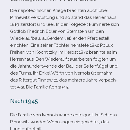
Die napo­leo­ni­schen Kriege brach­ten auch über
Pinnewitz Verwüstung und so stand das Herrenhaus
1819 zer­stört und leer. In der Folgezeit küm­merte sich
Gottlob Friedrich Edler von Sternstein um den
Wiederaufbau, außer­dem ließ er den Pferdestall
errich­ten. Eine sei­ner Töchter hei­ra­tete 1852 Pollux
Freiherr von Kochtitzky. Im Herbst 1872 brannte es im
Herrenhaus. Den Wiederaufbauarbeiten folg­ten um
die Jahrhundertwende der Bau der Seitenflügel und
des Turms. Ihr Enkel Wörth von Ivernois über­nahm
das Rittergut Pinnewitz, das meh­rere Jahre ver­pach­
tet war. Die Familie floh 1945.
Nach 1945
Die Familie von Ivernois wurde ent­eig­net. Im Schloss
Pinnewitz wur­den Wohnungen ein­ge­rich­tet, das
Land aufgeteilt.