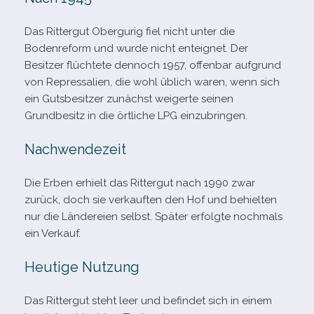
Das Rittergut Obergurig fiel nicht unter die
Bodenreform und wurde nicht ent­eig­net. Der
Besitzer flüch­tete den­noch 1957, offen­bar auf­grund
von Repressalien, die wohl üblich waren, wenn sich
ein Gutsbesitzer zunächst wei­gerte sei­nen
Grundbesitz in die ört­li­che LPG einzubringen.
Nachwendezeit
Die Erben erhielt das Rittergut nach 1990 zwar
zurück, doch sie ver­kauf­ten den Hof und behiel­ten
nur die Ländereien selbst. Später erfolgte noch­mals
ein Verkauf.
Heutige Nutzung
Das Rittergut steht leer und befin­det sich in einem