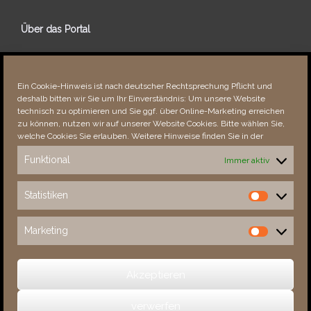
Über das Portal
Über dieses Portal
Neuigkeiten
Ein Cookie-Hinweis ist nach deutscher Rechtsprechung Pflicht und
Vielen Dank!
deshalb bitten wir Sie um Ihr Einverständnis: Um unsere Website
Fehler bemerkt?
technisch zu optimieren und Sie ggf. über Online-Marketing erreichen
zu können, nutzen wir auf unserer Website Cookies. Bitte wählen Sie,
welche Cookies Sie erlauben. Weitere Hinweise finden Sie in der
Funktional
Immer aktiv
Besucher seit 08/​2021
Statistiken
Statistiken
Total
87992
1851610
Today
565
931
Marketing
Marketing
This Week
3039
32015
This Month
4392
133900
Akzeptieren
verwerfen