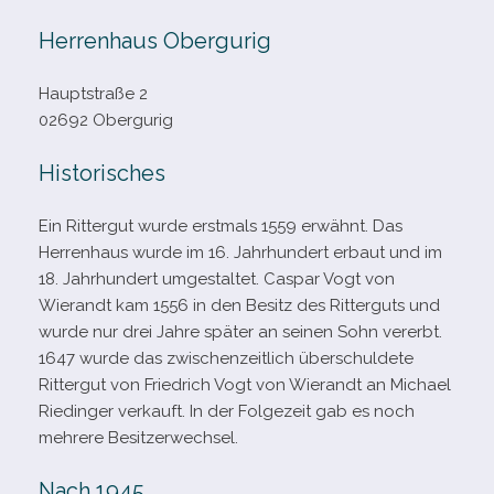
Herrenhaus Obergurig
Hauptstraße 2
02692 Obergurig
Historisches
Ein Rittergut wurde erst­mals 1559 erwähnt. Das
Herrenhaus wurde im 16. Jahrhundert erbaut und im
18. Jahrhundert umge­stal­tet. Caspar Vogt von
Wierandt kam 1556 in den Besitz des Ritterguts und
wurde nur drei Jahre spä­ter an sei­nen Sohn ver­erbt.
1647 wurde das zwi­schen­zeit­lich über­schul­dete
Rittergut von Friedrich Vogt von Wierandt an Michael
Riedinger ver­kauft. In der Folgezeit gab es noch
meh­rere Besitzerwechsel.
Nach 1945