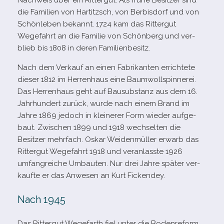
Nachweis über ein Rittergut. Als frühe Besitzer sind
die Familien von Hartitzsch, von Berbisdorf und von
Schönleben bekannt. 1724 kam das Rittergut
Wegefahrt an die Familie von Schönberg und ver­
blieb bis 1808 in deren Familienbesitz.
Nach dem Verkauf an einen Fabrikanten errich­tete
die­ser 1812 im Herrenhaus eine Baumwollspinnerei.
Das Herrenhaus geht auf Bausubstanz aus dem 16.
Jahrhundert zurück, wurde nach einem Brand im
Jahre 1869 jedoch in klei­ne­rer Form wie­der auf­ge­
baut. Zwischen 1899 und 1918 wech­sel­ten die
Besitzer mehr­fach. Oskar Weidenmüller erwarb das
Rittergut Wegefahrt 1918 und ver­an­lasste 1926
umfang­rei­che Umbauten. Nur drei Jahre spä­ter ver­
kaufte er das Anwesen an Kurt Fickendey.
Nach 1945
Das Rittergut Wegefarth fiel unter die Bodenreform