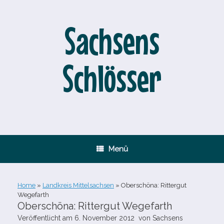
Zum
Inhalt
springen
Sachsens
Schlösser
Menü
Home
»
Landkreis Mittelsachsen
»
Oberschöna: Rittergut
Wegefarth
Oberschöna: Rittergut Wegefarth
Veröffentlicht am
6. November 2012
von
Sachsens