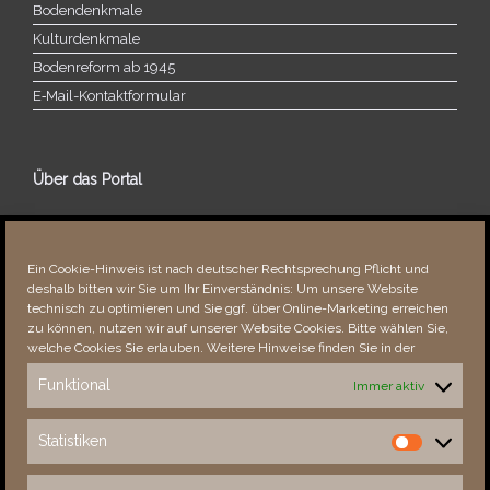
Bodendenkmale
Kulturdenkmale
Bodenreform ab 1945
E‑Mail-​​Kontaktformular
Über das Portal
Über dieses Portal
Neuigkeiten
Ein Cookie-Hinweis ist nach deutscher Rechtsprechung Pflicht und
Vielen Dank!
deshalb bitten wir Sie um Ihr Einverständnis: Um unsere Website
Fehler bemerkt?
technisch zu optimieren und Sie ggf. über Online-Marketing erreichen
zu können, nutzen wir auf unserer Website Cookies. Bitte wählen Sie,
welche Cookies Sie erlauben. Weitere Hinweise finden Sie in der
Funktional
Immer aktiv
Besucher seit 08/​2021
Statistiken
Statistiken
Total
88689
1854200
Today
721
1521