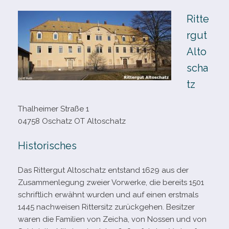
Ritte
rgut
Alto
scha
tz
Thalheimer Straße 1
04758 Oschatz OT Altoschatz
Historisches
Das Rittergut Altoschatz ent­stand 1629 aus der
Zusammenlegung zweier Vorwerke, die bereits 1501
schrift­lich erwähnt wur­den und auf einen erst­mals
1445 nach­wei­sen Rittersitz zurück­ge­hen. Besitzer
waren die Familien von Zeicha, von Nossen und von