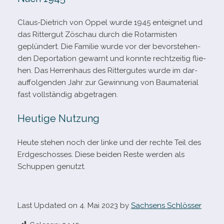
Claus-​Dietrich von Oppel wurde 1945 ent­eig­net und
das Rittergut Zöschau durch die Rotarmisten
geplün­dert. Die Familie wurde vor der bevor­ste­hen­
den Deportation gewarnt und konnte recht­zei­tig flie­
hen. Das Herrenhaus des Rittergutes wurde im dar­
auf­fol­gen­den Jahr zur Gewinnung von Baumaterial
fast voll­stän­dig abgetragen.
Heutige Nutzung
Heute ste­hen noch der linke und der rechte Teil des
Erdgeschosses. Diese bei­den Reste wer­den als
Schuppen genutzt.
Last Updated on 4. Mai 2023 by
Sachsens Schlösser