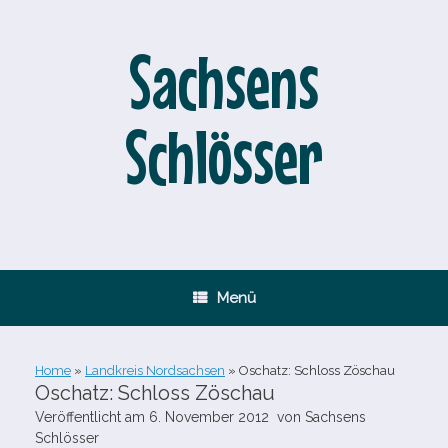
Zum
Inhalt
springen
Sachsens
Schlösser
Menü
Home
»
Landkreis Nordsachsen
»
Oschatz: Schloss Zöschau
Oschatz: Schloss Zöschau
Veröffentlicht am
6. November 2012
von
Sachsens
Schlösser