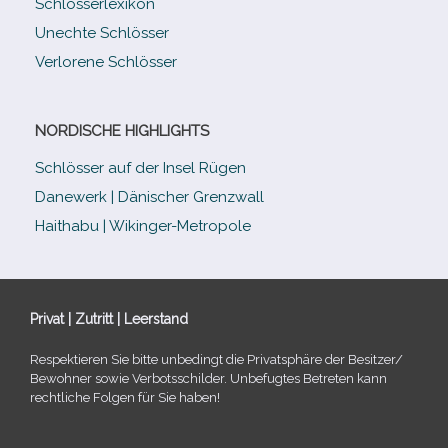
Schlösserlexikon
Unechte Schlösser
Verlorene Schlösser
NORDISCHE HIGHLIGHTS
Schlösser auf der Insel Rügen
Danewerk | Dänischer Grenzwall
Haithabu | Wikinger-Metropole
Privat | Zutritt | Leerstand
Respektieren Sie bitte unbe­dingt die Privatsphäre der Besitzer/​
Bewohner sowie Verbotsschilder. Unbefugtes Betreten kann
recht­li­che Folgen für Sie haben!