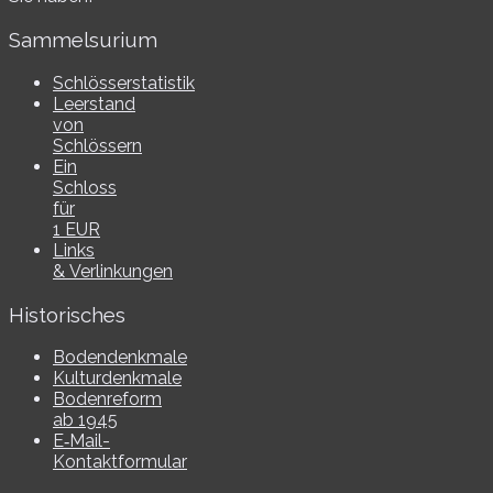
Sammelsurium
Schlösserstatistik
Leerstand
von
Schlössern
Ein
Schloss
für
1 EUR
Links
& Verlinkungen
Historisches
Bodendenkmale
Kulturdenkmale
Bodenreform
ab 1945
E‑Mail-​​
Kontaktformular