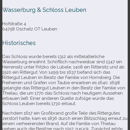
Wasserburg & Schloss Leuben
Hofstraße 4
04758 Oschatz OT Leuben
Historisches
Das Schloss wurde bereits 1312 als mit­tel­al­ter­li­che
Wasserburg erwähnt. Schriftlich nach­weis­bar sind 1347 ein
Herrensitz unter Fritzko de Lubele, 1408 ein Rittersitz und ab
1520 ein Rittergut. Von 1499 bis 1637 befand sich das
Rittergut Leuben im Besitz der Familie von Hornsberg. Die
Freiherren und Grafen von Taube erwar­ben es 1640. 1698
gelangte das Rittergut Leuben in den Besitz der Familie von
Thielau, die um 1770 das Schloss nach heu­ti­gem Aussehen
erbauen ließ. Einer ande­ren Quelle zufolge wurde das
Schloss Leuben bereits 1730 erbaut.
Nachdem 1617 ein Großbrand große Teile des Rittergutes
zer­stört hatte, kam es 1836 durch einen Blitzschlag erneut zu
einem ver­hee­ren­den Brand. Auf die Familie von Thielau
gehen auch die Besitzer nach 1912 zurück. Zunächst erbte