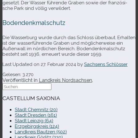
ge­setzt. Der Wasser füh­rende Graben sowie der fran­zö­si­
sche Park sind völ­lig verwildert.
Bodendenkmalschutz
Die Wasserburg wurde durch das Schloss über­baut. Erhalten
ist der was­ser­füh­rende Graben und mög­li­cher­weise ein
Außenwall im nörd­li­chen Bereich. Bodendenkmalschutz
besteht seit 1936, erneu­ert wurde die­ser 1959.
Last Updated on 27. Februar 2024 by
Sachsens Schlösser
Gelesen:
3.270
Veröffentlicht in
Landkreis Nordsachsen
.
Suche
nach:
CASTELLUM SAXONIA
Stadt Chemnitz (20)
Stadt Dresden (161)
Stadt Leipzig (64)
Erzgebirgskreis (124)
Landkreis Bautzen (502)
Landkreis Görlitz (330)