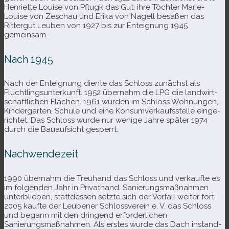
Henriette Louise von Pflugk das Gut, ihre Töchter Marie-​
Louise von Zeschau und Erika von Nagell besa­ßen das
Rittergut Leuben von 1927 bis zur Enteignung 1945
gemeinsam.
Nach 1945
Nach der Enteignung diente das Schloss zunächst als
Flüchtlingsunterkunft. 1952 über­nahm die LPG die land­wirt­
schaft­li­chen Flächen. 1961 wur­den im Schloss Wohnungen,
Kindergarten, Schule und eine Konsumverkaufsstelle ein­ge­
rich­tet. Das Schloss wurde nur wenige Jahre spä­ter 1974
durch die Bauaufsicht gesperrt.
Nachwendezeit
1990 über­nahm die Treuhand das Schloss und ver­kaufte es
im fol­gen­den Jahr in Privathand. Sanierungsmaßnahmen
unter­blie­ben, statt­des­sen setzte sich der Verfall wei­ter fort.
2005 kaufte der Leubener Schlossverein e. V. das Schloss
und begann mit den drin­gend erfor­der­li­chen
Sanierungsmaßnahmen. Als ers­tes wurde das Dach instand­