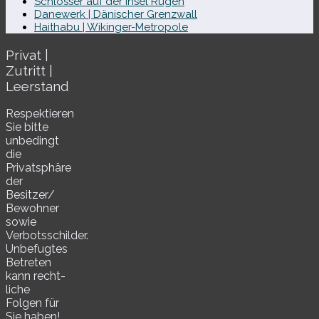
Schlösser auf der Insel Rügen
Danewerk | Dänischer Grenzwall
Haithabu | Wikinger-Metropole
Privat |
Zutritt |
Leerstand
Respektieren
Sie bitte
unbe­dingt
die
Privatsphäre
der
Besitzer/​
Bewohner
sowie
Verbotsschilder.
Unbefugtes
Betreten
kann recht­
li­che
Folgen für
Sie haben!