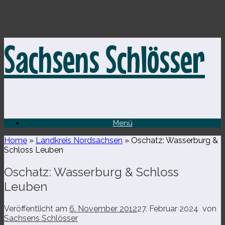
Zum
Sachsens Schlösser
Inhalt
springen
Menü
Home
»
Landkreis Nordsachsen
»
Oschatz: Wasserburg &
Schloss Leuben
Oschatz: Wasserburg & Schloss
Leuben
Veröffentlicht am
6. November 2012
27. Februar 2024
von
Sachsens Schlösser