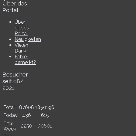
Über das
Portal
Über
dieses
Portal
Neuigkeiten
Vielen
Dank!
Fehler
bemerkt?
Besucher
seit 08/​
2021
Total
87608
1850196
Today
436
615
This
2250
30601
Week