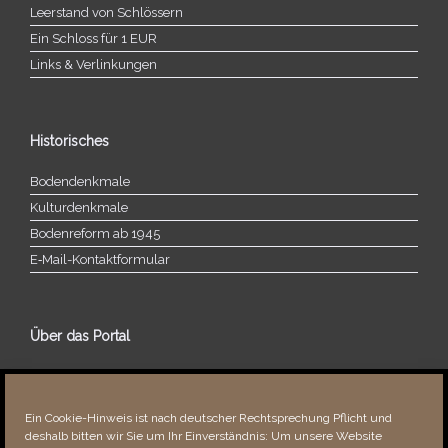
Leerstand von Schlössern
Ein Schloss für 1 EUR
Links & Verlinkungen
Historisches
Bodendenkmale
Kulturdenkmale
Bodenreform ab 1945
E‑Mail-​​Kontaktformular
Über das Portal
Über dieses Portal
Neuigkeiten
Ein Cookie-Hinweis ist nach deutscher Rechtsprechung Pflicht und
Vielen Dank!
deshalb bitten wir Sie um Ihr Einverständnis: Um unsere Website