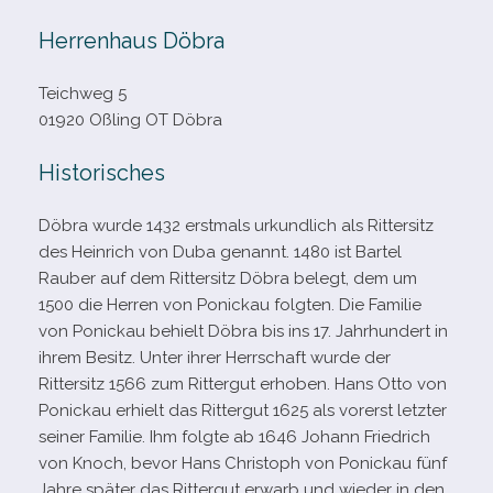
Herrenhaus Döbra
Teichweg 5
01920 Oßling OT Döbra
Historisches
Döbra wurde 1432 erst­mals urkund­lich als Rittersitz
des Heinrich von Duba genannt. 1480 ist Bartel
Rauber auf dem Rittersitz Döbra belegt, dem um
1500 die Herren von Ponickau folg­ten. Die Familie
von Ponickau behielt Döbra bis ins 17. Jahrhundert in
ihrem Besitz. Unter ihrer Herrschaft wurde der
Rittersitz 1566 zum Rittergut erho­ben.
Hans Otto von
Ponickau erhielt das Rittergut 1625 als vor­erst letz­ter
sei­ner Familie. Ihm folgte ab 1646 Johann Friedrich
von Knoch, bevor
Hans Christoph von Ponickau fünf
Jahre spä­ter das Rittergut erwarb und wie­der in den