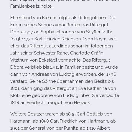
Familienbesitz holte.
Ehrenfried von Klemm folgte als Rittergutsherr. Die
Erben sei­nes Sohnes ver­äu­ßer­ten das Rittergut
Döbra 1717 an Sophie Eleonore von Seyfferitz. Ihr
folgte 1730 Karl Heinrich Reichsgraf von Hoym, wel­
cher das Rittergut aller­dings schon im fol­gen­den
Jahr sei­ner Schwester Rahel Charlotte Gräfin
Vitzthum von Eckstädt ver­machte. Das Rittergut
Döbra ver­blieb bis 1791 in Familienbesitz und wurde
dann von Andreas von Ludwig erwor­ben, der 1796
ver­starb. Seine Söhne über­nah­men den Besitz bis
1801, dann ging das Rittergut an Eva Katharina von
Kloß, eine gebo­rene von Ludwig, über. Sie ver­kaufte
1818 an Friedrich Traugott von Henack.
Weitere Besitzer waren ab
1835 Carl Gottlieb von
Hartmann, ab 1858 Carl Friedrich von Hartmann, ab
1901 der General von der Planitz, ab 1910 Albert