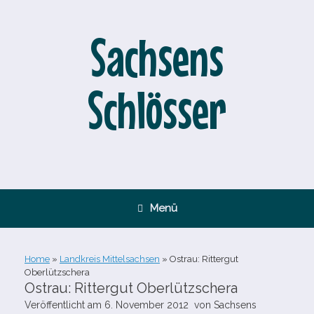
Zum
Inhalt
springen
Sachsens
Schlösser
Menü
Home
»
Landkreis Mittelsachsen
»
Ostrau: Rittergut
Oberlützschera
Ostrau: Rittergut Oberlützschera
Veröffentlicht am
6. November 2012
von
Sachsens