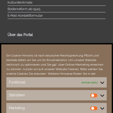
Kulturdenkmale
Bodenreform ab 1945
E‑Mail-​​Kontaktformular
Über das Portal
Über dieses Portal
Neuigkeiten
Ein Cookie-Hinweis ist nach deutscher Rechtsprechung Pflicht und
Vielen Dank!
deshalb bitten wir Sie um Ihr Einverständnis: Um unsere Website
Fehler bemerkt?
technisch zu optimieren und Sie ggf. über Online-Marketing erreichen
zu können, nutzen wir auf unserer Website Cookies. Bitte wählen Sie,
welche Cookies Sie erlauben. Weitere Hinweise finden Sie in der
Funktional
Immer aktiv
Besucher seit 08/​2021
Statistiken
Statistiken
Total
88554
1853630
Today
586
951
Marketing
Marketing
This Week
3961
34035