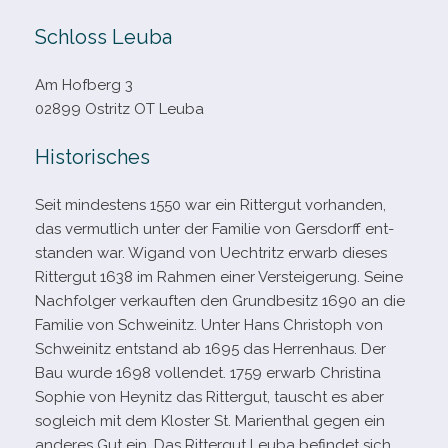
Schloss Leuba
Am Hofberg 3
02899 Ostritz OT Leuba
Historisches
Seit min­des­tens 1550 war ein Rittergut vor­han­den,
das ver­mut­lich unter der Familie von Gersdorff ent­
stan­den war. Wigand von Uechtritz erwarb die­ses
Rittergut 1638 im Rahmen einer Versteigerung. Seine
Nachfolger ver­kauf­ten den Grundbesitz 1690 an die
Familie von Schweinitz. Unter Hans Christoph von
Schweinitz ent­stand ab 1695 das Herrenhaus. Der
Bau wurde 1698 voll­endet. 1759 erwarb Christina
Sophie von Heynitz das Rittergut, tauscht es aber
sogleich mit dem Kloster St. Marienthal gegen ein
ande­res Gut ein. Das Rittergut Leuba befin­det sich