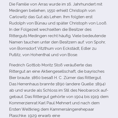
Die Familie von Arras wurde im 16. Jahrhundert mit
Medingen belie­hen, 1550 erhielt Christoph von
Carlowitz das Gut als Lehen. Ihm folg­ten erst
Rudolph von Bünau und spä­ter Christoph von Looß.
In der Folgezeit wech­sel­ten die Besitzer des
Ritterguts Medingen recht häu­fig. Viele bedeu­tende
Namen tau­chen unter den Besitzern auf: von Spohr,
von Bornsdorf, Vitzthum von Eckstädt, Edler zu
Putlitz, von Hohenthal und von Bose.
Friedrich Gottlob Moritz Stoß ver­äu­ßerte das
Rittergut an eine Aktiengesellschaft, die bay­ri­sches
Bier braute. 1860 besaß H. C. Zürner das Rittergut.
Das Herrenhaus brannte 1890 (andere Quelle: 1894)
ab und wurde als Schloss im Stil des Neobarock auf­
ge­baut. Das Rittergut gehörte von 1904 bis 1919 dem
Kommerzienrat Karl Paul Mehnert und nach dem
Ersten Weltkrieg dem Kammersängerehepaar
Plaschke. 1929 erwarb eine