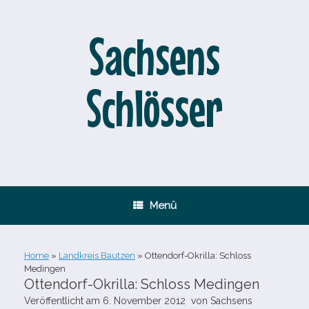
Zum
Inhalt
springen
Sachsens
Schlösser
Menü
Home
»
Landkreis Bautzen
»
Ottendorf-​Okrilla: Schloss
Medingen
Ottendorf-​Okrilla: Schloss Medingen
Veröffentlicht am
6. November 2012
von
Sachsens