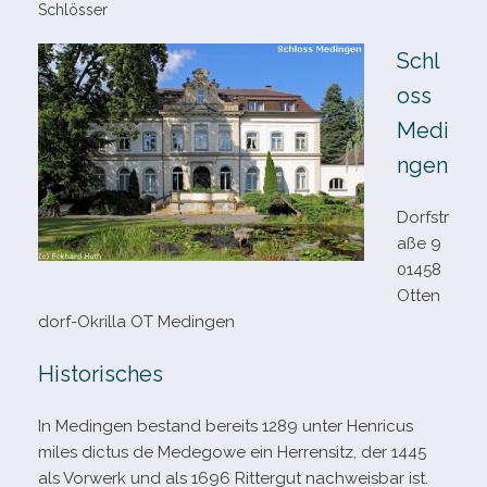
Schlösser
Schl
oss
Medi
ngen
Dorfstr
aße 9
01458
Otten
dorf-​Okrilla OT Medingen
Historisches
In Medingen bestand bereits 1289 unter Henricus
miles dic­tus de Medegowe ein Herrensitz, der 1445
als Vorwerk und als 1696 Rittergut nach­weis­bar ist.