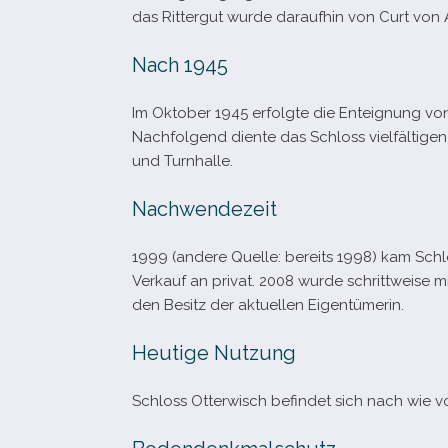
das Rittergut wurde dar­auf­hin von Curt vo
Nach 1945
Im Oktober 1945 erfolgte die Enteignung vo
Nachfolgend diente das Schloss viel­fäl­ti­g
und Turnhalle.
Nachwendezeit
1999 (andere Quelle: bereits 1998) kam Schl
Verkauf an pri­vat. 2008 wurde schritt­weise
den Besitz der aktu­el­len Eigentümerin.
Heutige Nutzung
Schloss Otterwisch befin­det sich nach wie vor