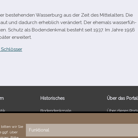
er bestehen­den Wasserburg aus der Zeit des Mittelalters. Die
 und dadurch erheb­lich ver­än­dert. Der ehe­mals was­ser­füh­
­ten. Schutz als Bodendenkmal besteht seit 1937. Im Jahre 1956
­ter erweitert.
 Schlösser
um
Historisches
Über das Portal
tik
Bodendenkmale
Über dieses Port
 Schlössern
Kulturdenkmale
Neuigkeiten
r 1 EUR
Bodenreform ab 1945
Vielen Dank!
bitten wir Sie
Funktional
 ggf. über
nkungen
E‑Mail-​​Kontaktformular
Fehler bemerkt?
kies. Bitte