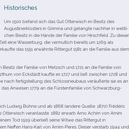
Historisches
Um 1500 befand sich das Gut Otterwisch im Besitz des
Augustinerklosters in Grimma und gelangte nach­her in welt­li­
chen Besitz in die Hände der Familie von Hirschfeld. Zu die­ser
Zeit eine Wasserburg, die ver­mut­lich bereits um 1269 als
ver­kaufte das 1551 erwähnte Rittergut 1581 an die Familie aus dem
 Besitz der Familie von Metzsch und 1721 an die Familie von
tzthum von Eckstädt kaufte es 1727 und ließ zwi­schen 1728 und
 nach fer­tig­stel­lung des Schlossneubaus ver­äu­ßerte sie es an
en das Anwesen 1779 an die Fürstenfamilie von Schwarzburg-
rich Ludwig Bohne und ab 1868 (andere Quelle: 1870) Frédéric
s Otterwisch ver­an­lasste. 1882 erwarb Arno Achim von Arnim
i­nem Tod 1919 über­ließ seine Witwe das Rittergut in
em Neffen Hans-​Karl von Arnim-​Peres. Dieser ver­starb 1944 und