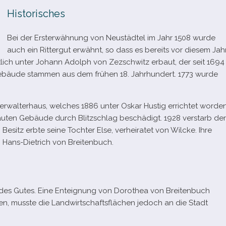
Historisches
Bei der Ersterwähnung von Neustädtel im Jahr 1508 wurde
auch ein Rittergut erwähnt, so dass es bereits vor die­sem Jah
lich unter Johann Adolph von Zezschwitz erbaut, der seit 1694
sgebäude stam­men aus dem frü­hen 18. Jahrhundert. 1773 wurde
walterhaus, wel­ches 1886 unter Oskar Hustig errich­tet wor­de
u­ten Gebäude durch Blitzschlag beschä­digt. 1928 ver­starb der
Besitz erbte seine Tochter Else, ver­hei­ra­tet von Wilcke. Ihre
n Hans-​Dietrich von Breitenbuch.
 des Gutes. Eine Enteignung von Dorothea von Breitenbuch
nen, musste die Landwirtschaftsflächen jedoch an die Stadt