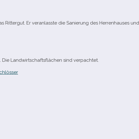
das Rittergut. Er ver­an­lasste die Sanierung des Herrenhauses un
. Die Landwirtschaftsflächen sind verpachtet.
chlösser