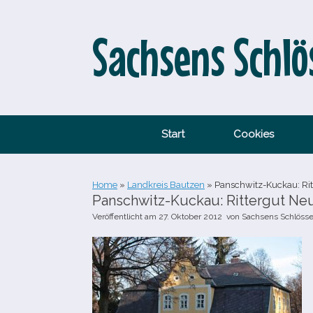
Zum
Inhalt
springen
Sachsens Schlö
Start
Cookies
Home
»
Landkreis Bautzen
»
Panschwitz-​Kuckau: Rit
Panschwitz-​Kuckau: Rittergut Ne
Veröffentlicht am
27. Oktober 2012
von
Sachsens Schlösse