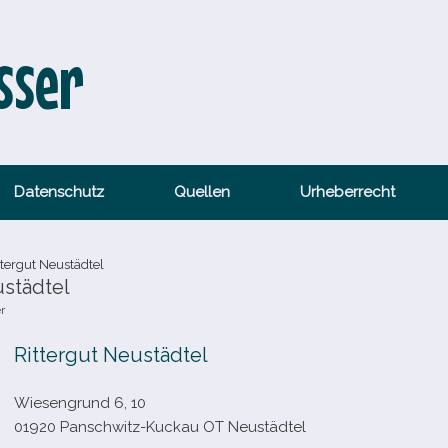
sser
Datenschutz
Quellen
Urheberrecht
tergut Neustädtel
ustädtel
r
Rittergut Neustädtel
Wiesengrund 6, 10
01920 Panschwitz-​Kuckau OT Neustädtel