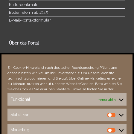
Kulturdenkmale
Bodenreform ab 1945
E‑Mail-​​Kontaktformular
Über das Portal
Über dieses Portal
Neuigkeiten
Ein Cookie-Hinweis ist nach deutscher Rechtsprechung Pflicht und
Vielen Dank!
deshalb bitten wir Sie um Ihr Einverständnis: Um unsere Website
Fehler bemerkt?
technisch zu optimieren und Sie ggf. über Online-Marketing erreichen
zu können, nutzen wir auf unserer Website Cookies. Bitte wählen Sie,
welche Cookies Sie erlauben. Weitere Hinweise finden Sie in der
Funktional
Immer aktiv
Besucher seit 08/​2021
Statistiken
Statistiken
Total
89014
1857534
Today
440
814
Marketing
Marketing
This Week
440
28266