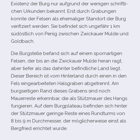
Existenz der Burg nur auf­grund der weni­gen schrift­li­
chen Urkunden bekannt. Erst durch Grabungen
konnte der Felsen als ehe­ma­li­ger Standort der Burg
veri­fi­ziert wer­den. Sie befin­det sich unge­fähr 1 km
süd­öst­lich von Penig zwi­schen Zwickauer Mulde und
Goldbach.
Die Burgstelle befand sich auf einem sporn­ar­ti­gen
Felsen, der bis an die Zwickauer Mulde heran ragt,
aber tie­fer als das dahin­ter befind­li­che Land liegt.
Dieser Bereich ist vom Hinterland durch einen in den
Fels ein­ge­ar­bei­te­ten Halsgraben abge­trennt. Am
burg­sei­ti­gen Rand die­ses Grabens sind noch
Mauerreste erkenn­bar, die als Stützmauer des Hangs
fun­gie­ren. Auf dem Burgplateau befin­den sich hin­ter
der Stützmauer geringe Reste eines Rundturms von
8 bis 9 m Durchmesser, der mög­li­cher­weise einst als
Bergfried errich­tet wurde.